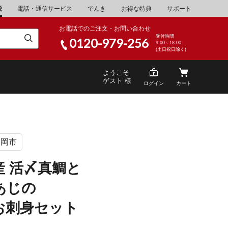
税
電話・通信サービス
でんき
お得な特典
サポート
お電話でのご注文・お問い合わせ
受付時間
0120-979-256
9:00～18:00
(土日祝日除く)
ようこそ
ゲスト 様
ログイン
カート
延岡市
米
\30,001～40,000
山県
湯浅町
産 活〆真鯛と
酒
\200,001～500,000
あじの
山県
笠岡市
家電・AV機器
\10,000,001～
お刺身セット
根県
海士町
キッチン用品