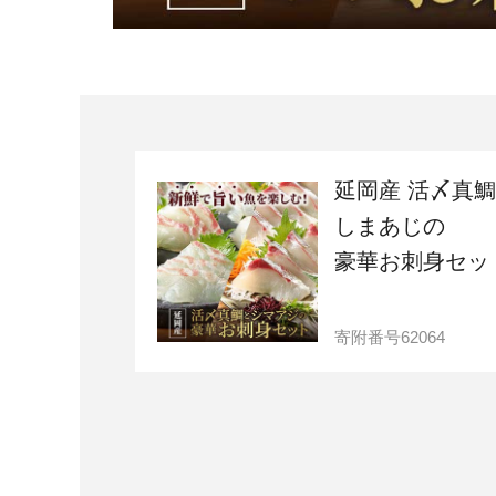
延岡産 活〆真
しまあじの
豪華お刺身セッ
寄附番号
62064