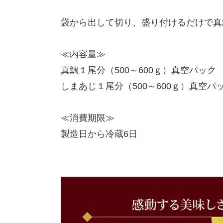
袋から出して切り、盛り付けるだけで真
≪内容量≫
真鯛１尾分（500～600ｇ）真空パック
しまあじ１尾分（500～600ｇ）真空パ
≪消費期限≫
製造日から冷蔵6日