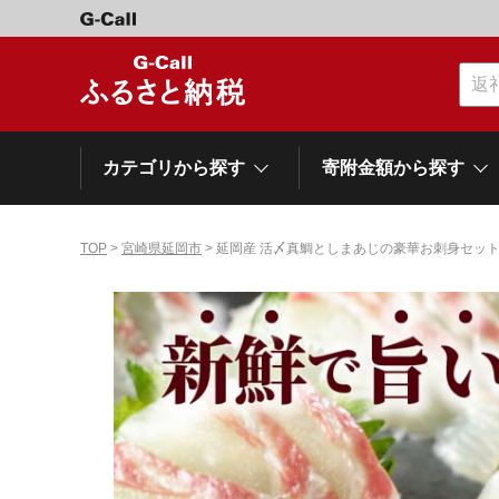
カテゴリから探す
寄附金額から探す
TOP
>
宮崎県延岡市
> 延岡産 活〆真鯛としまあじの豪華お刺身セッ
カテゴリーから探す
寄附金額から探す
自治体から探す
特集
肉類（牛）
～\10,000
網走市
池田町
石狩市
白老町
白糠町
弟子屈
北海道
くだもの
\40,001～50,000
登別市
平取町
広尾町
紋別市
別海町
利尻富
ドリンク
\500,001～1,000,000
岩手県
雫石町
寝具