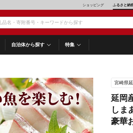
ショッピング
ふるさと納
自治体から探す
特集
ト
宮崎県
肉類（鶏・豚・他）
\10,001～20,000
魚介類
\20,001～30,000
市川三郷町
笛吹市
和歌
山梨県
延岡
町
富士河口湖町
スイーツ
\50,001～100,000
野菜
\100,001～200,000
しま
岡
士町
熱海市
伊豆市
御殿場市
静岡県
他食品
\1,000,001～5,000,000
旅行券・食事券
\5,000,001～10,000,000
豪華
沼津市
袋井市
三島市
島
スポーツ・アウトドア
雑貨・日用品