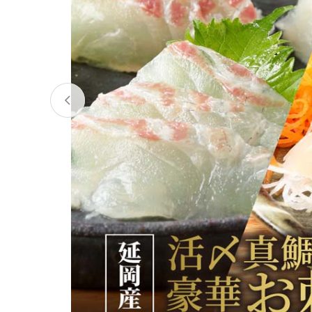
宮城県
気仙沼市
家具
山形県
東根市
南陽市
三川町
定期便
茨城県
下妻市
栃木県
大田原市
鹿沼市
千葉県
九十九里町
埼玉県
北本市
神奈川県
鎌倉市
横浜市
新潟県
南魚沼市
富山県
魚津市
氷見市