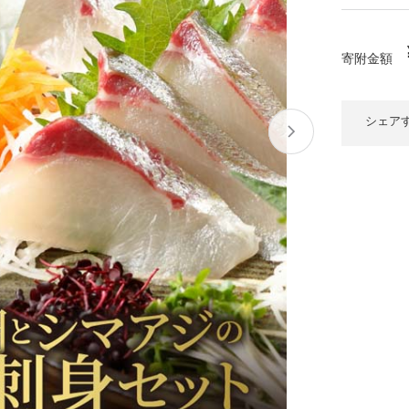
大府市
春日井市
名古屋市
山
愛知県
時計
ファッション
寄附金額
高
岐阜県
関市
山県市
福
シェア
三重県
多気町
南伊勢町
熊
石川県
津幡町
大
福井県
越前町
宮
滋賀県
近江八幡市
高島市
鹿児
京都府
亀岡市
京都市
沖
大阪府
堺市
大東市