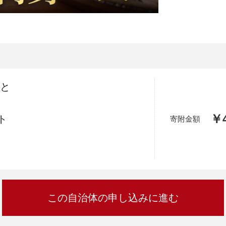
加西市
神戸市
宍粟市
兵庫県
新温泉町
鯛と
￥4
ト
寄附金額