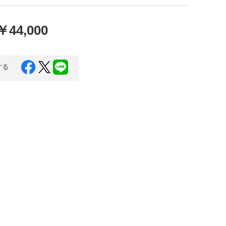
口県
岩国市
下関市
美容
￥44,000
知県
芸西村
岡県
大川市
する
本県
高森町
分県
玖珠町
崎県
延岡市
都城市
島県
東串良町
縄県
恩納村