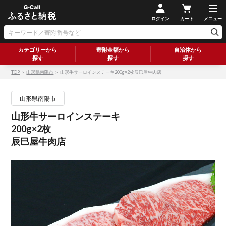
ログイン
カート
メニュー
カテゴリーから
寄附金額から
自治体から
探す
探す
探す
TOP
＞
山形県南陽市
＞ 山形牛サーロインステーキ200g×2枚辰巳屋牛肉店
山形県南陽市
山形牛サーロインステーキ
200g×2枚
辰巳屋牛肉店