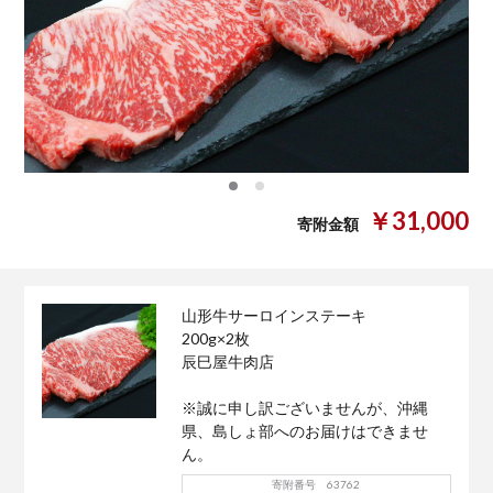
0
1
￥31,000
寄附金額
山形牛サーロインステーキ
200g×2枚
辰巳屋牛肉店
※誠に申し訳ございませんが、沖縄
県、島しょ部へのお届けはできませ
ん。
寄附番号 63762