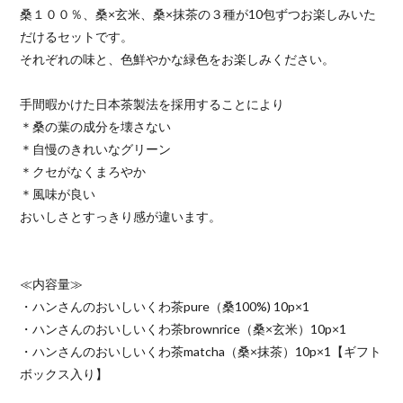
桑１００％、桑×玄米、桑×抹茶の３種が10包ずつお楽しみいた
だけるセットです。
それぞれの味と、色鮮やかな緑色をお楽しみください。
手間暇かけた日本茶製法を採用することにより
＊桑の葉の成分を壊さない
＊自慢のきれいなグリーン
＊クセがなくまろやか
＊風味が良い
おいしさとすっきり感が違います。
≪内容量≫
・ハンさんのおいしいくわ茶pure（桑100%) 10p×1
・ハンさんのおいしいくわ茶brownrice（桑×玄米）10p×1
・ハンさんのおいしいくわ茶matcha（桑×抹茶）10p×1【ギフト
ボックス入り】