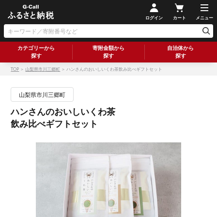
ログイン
カート
メニュー
カテゴリーから
寄附金額から
自治体から
探す
探す
探す
TOP
＞
山梨県市川三郷町
＞ ハンさんのおいしいくわ茶飲み比べギフトセット
山梨県市川三郷町
ハンさんのおいしいくわ茶
飲み比べギフトセット