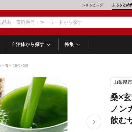
ショッピング
ふるさと納
自治体から探す
特集
・青汁 10包×6袋
山梨県
肉類（鶏・豚・他）
\10,001～20,000
魚介類
\20,001～30,000
市川三郷町
笛吹市
和歌
山梨県
桑×
町
富士河口湖町
スイーツ
\50,001～100,000
野菜
\100,001～200,000
ノン
岡
士町
熱海市
伊豆市
御殿場市
静岡県
他食品
\1,000,001～5,000,000
旅行券・食事券
\5,000,001～10,000,000
飲むサ
沼津市
袋井市
三島市
島
スポーツ・アウトドア
雑貨・日用品