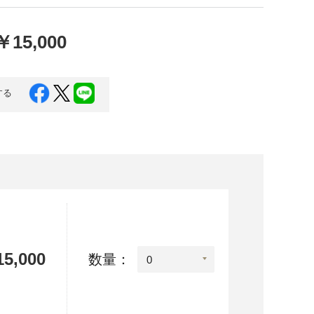
口県
岩国市
下関市
美容
￥15,000
知県
芸西村
岡県
大川市
する
本県
高森町
分県
玖珠町
崎県
延岡市
都城市
島県
東串良町
5,000
数量：
縄県
恩納村