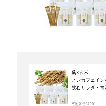
宮城県
気仙沼市
家具
山形県
東根市
南陽市
三川町
定期便
茨城県
下妻市
栃木県
大田原市
鹿沼市
千葉県
九十九里町
埼玉県
北本市
桑×玄米
ノンカフェイン
神奈川県
鎌倉市
横浜市
飲むサラダ・青汁
新潟県
南魚沼市
寄附番号
87290
富山県
魚津市
氷見市