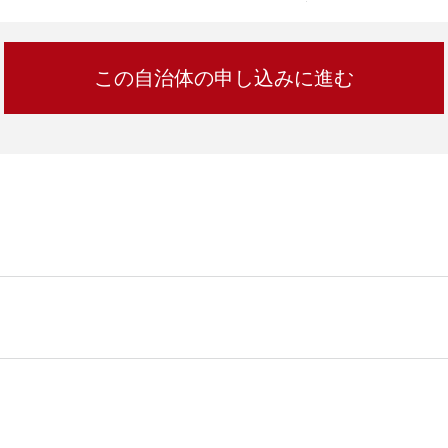
加西市
神戸市
宍粟市
兵庫県
新温泉町