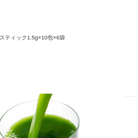
ィック1.5g×10包×6袋