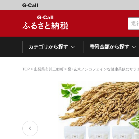
カテゴリから探す
寄附金額から探す
TOP
>
山梨県市川三郷町
> 桑×玄米ノンカフェインな健康茶飲むサラダ
カテゴリーから探す
寄附金額から探す
自治体から探す
特集
肉類（牛）
～\10,000
網走市
池田町
石狩市
白老町
白糠町
弟子屈
北海道
くだもの
\40,001～50,000
登別市
平取町
広尾町
紋別市
別海町
利尻富
ドリンク
\500,001～1,000,000
岩手県
雫石町
寝具