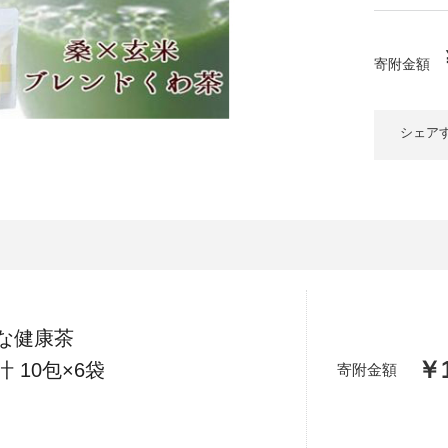
大府市
春日井市
名古屋市
山
愛知県
時計
ファッション
寄附金額
高
岐阜県
関市
山県市
福
シェア
三重県
多気町
南伊勢町
熊
石川県
津幡町
大
福井県
越前町
宮
滋賀県
近江八幡市
高島市
鹿児
な健康茶
京都府
亀岡市
京都市
￥1
 10包×6袋
寄附金額
沖
大阪府
堺市
大東市