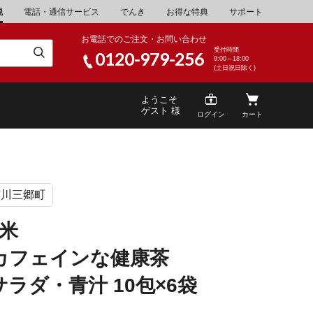
税
電話・通信サービス
でんき
お得な特典
サポート
お電話でのご注文・お問い合わせ
受付時間
0120-979-256
9:00～18:00
(土日祝日除く)
ようこそ
ゲスト 様
ログイン
カート
市川三郷町
米
\30,001～40,000
山県
湯浅町
玄米
酒
\200,001～500,000
カフェインな健康茶
山県
笠岡市
家電・AV機器
\10,000,001～
ラダ・青汁 10包×6袋
根県
海士町
キッチン用品