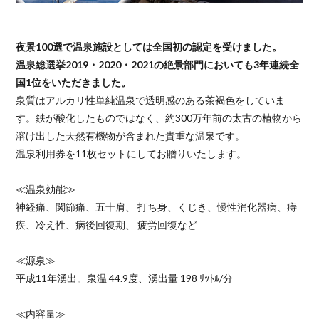
夜景100選で温泉施設としては全国初の認定を受けました。
温泉総選挙2019・2020・2021の絶景部門においても3年連続全
国1位をいただきました。
泉質はアルカリ性単純温泉で透明感のある茶褐色をしていま
す。鉄が酸化したものではなく、約300万年前の太古の植物から
溶け出した天然有機物が含まれた貴重な温泉です。
温泉利用券を11枚セットにしてお贈りいたします。
≪温泉効能≫
神経痛、関節痛、五十肩、 打ち身、くじき、慢性消化器病、痔
疾、冷え性、病後回復期、 疲労回復など
≪源泉≫
平成11年湧出。泉温 44.9度、湧出量 198 ﾘｯﾄﾙ/分
≪内容量≫