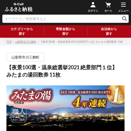
ログイン
カート
メニュー
カテゴリーから
寄附金額から
自治体から
探す
探す
探す
TOP
＞
山梨県市川三郷町
＞ 【夜景100選・温泉総選挙2021 絶景部門１位】みたまの湯回数券 11枚
山梨県市川三郷町
【夜景100選・温泉総選挙2021 絶景部門１位】
みたまの湯回数券 11枚