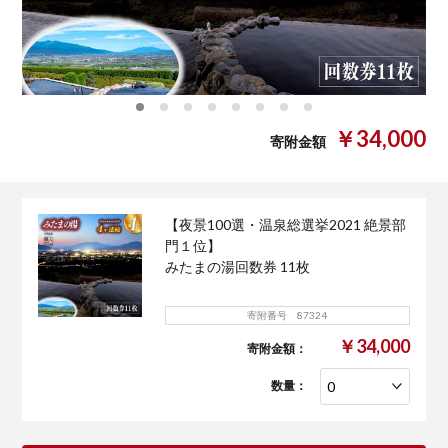
0
1
2
3
4
5
6
7
￥34,000
寄附金額
【夜景100選・温泉総選挙2021 絶景部
門１位】
みたまの湯回数券 11枚
寄附番号 87324
￥34,000
寄附金額：
数量：