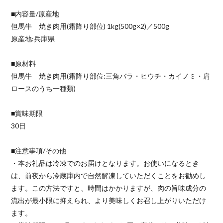
■内容量/原産地
但馬牛 焼き肉用(霜降り部位) 1kg(500g×2)／500g
原産地:兵庫県
■原材料
但馬牛 焼き肉用(霜降り部位:三角バラ・ヒウチ・カイノミ・肩
ロースのうち一種類)
■賞味期限
30日
■注意事項/その他
・本お礼品は冷凍でのお届けとなります。お使いになるとき
は、前夜から冷蔵庫内で自然解凍していただくことをお勧めし
ます。この方法ですと、時間はかかりますが、肉の旨味成分の
流出が最小限に抑えられ、より美味しくお召し上がりいただけ
ます。