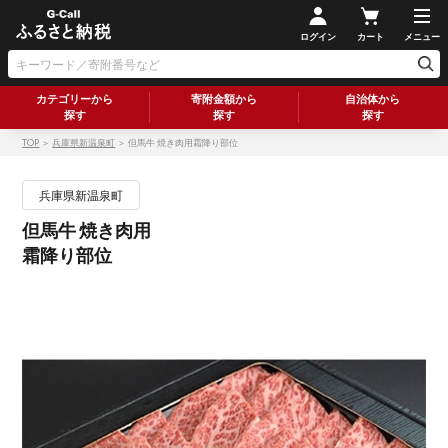
ログイン
カート
メニュー
カテゴリーから
寄附金額から
自治体から
探す
探す
探す
TOP
＞
兵庫県新温泉町
＞ 但馬牛 焼き肉用霜降り部位
兵庫県新温泉町
但馬牛 焼き肉用
霜降り部位