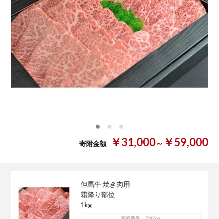
0
1
2
￥31,000
￥59,000
～
寄附金額
但馬牛 焼き肉用
霜降り部位
1kg
寄附番号 72024