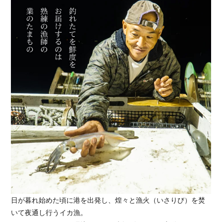
日が暮れ始めた頃に港を出発し、煌々と漁火（いさりび）を焚
いて夜通し行うイカ漁。