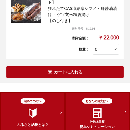
ト】
獲れたてCAS凍結寒シマメ・肝醤油漬
け・ ゲソ玄米粉唐揚げ
【のし付き】
寄附番号 81224
￥22,000
寄附金額：
数量：
カートに入れる
初めての方へ
あなたの目安は？
控除上限額
ふるさと納税とは？
簡単シミュレーション