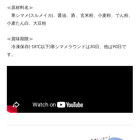
≪原材料名≫
寒シマメ(スルメイカ)、醤油、酒 、玄米粉、小麦粉、でん粉、
小麦たん白、大豆粉
≪賞味期限≫
冷凍保存(-18℃以下)寒シマメラウンドは30日、他は90日で
す。