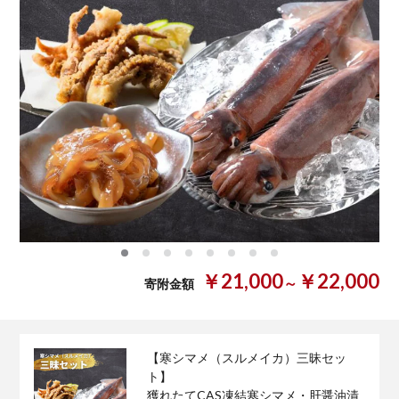
0
1
2
3
4
5
6
7
￥21,000
￥22,000
～
寄附金額
【寒シマメ（スルメイカ）三昧セッ
ト】
獲れたてCAS凍結寒シマメ・肝醤油漬