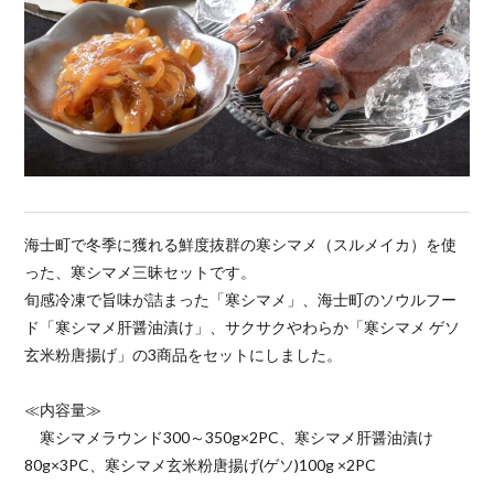
海士町で冬季に獲れる鮮度抜群の寒シマメ（スルメイカ）を使
った、寒シマメ三昧セットです。
旬感冷凍で旨味が詰まった「寒シマメ」、海士町のソウルフー
ド「寒シマメ肝醤油漬け」、サクサクやわらか「寒シマメ ゲソ
玄米粉唐揚げ」の3商品をセットにしました。
≪内容量≫
寒シマメラウンド300～350g×2PC、寒シマメ肝醤油漬け
80g×3PC、寒シマメ玄米粉唐揚げ(ゲソ)100g ×2PC