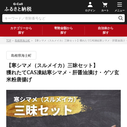
ログイン
カート
メニュー
カテゴリーから
寄附金額から
自治体から
探す
探す
探す
TOP
＞
島根県海士町
＞ 【寒シマメ（スルメイカ）三昧セット】獲れたてCAS凍結寒シマメ・肝醤油漬け・
島根県海士町
【寒シマメ（スルメイカ）三昧セット】
獲れたてCAS凍結寒シマメ・肝醤油漬け・ ゲソ玄
米粉唐揚げ