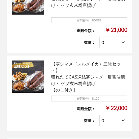
け・ ゲソ玄米粉唐揚げ
寄附番号 80993
￥21,000
寄附金額：
数量：
【寒シマメ（スルメイカ）三昧セッ
ト】
獲れたてCAS凍結寒シマメ・肝醤油漬
け・ ゲソ玄米粉唐揚げ
【のし付き】
寄附番号 81224
￥22,000
寄附金額：
数量：