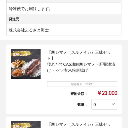
冷凍便でお届けします。
発送元
株式会社ふるさと海士
【寒シマメ（スルメイカ）三昧セッ
ト】
獲れたてCAS凍結寒シマメ・肝醤油漬
け・ ゲソ玄米粉唐揚げ
寄附番号 80993
￥21,000
寄附金額：
数量：
【寒シマメ（スルメイカ）三昧セッ