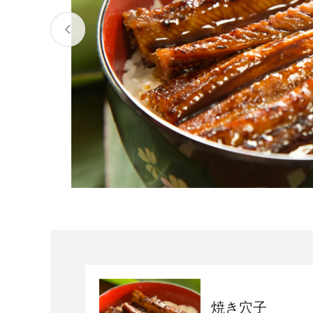
宮城県
気仙沼市
家具
山形県
東根市
南陽市
三川町
定期便
茨城県
下妻市
栃木県
大田原市
鹿沼市
千葉県
九十九里町
埼玉県
北本市
神奈川県
鎌倉市
横浜市
新潟県
南魚沼市
焼き穴子
富山県
魚津市
氷見市