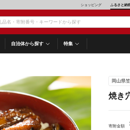
ショッピング
ふるさと納
自治体から探す
特集
岡山県
肉類（鶏・豚・他）
\10,001～20,000
魚介類
\20,001～30,000
市川三郷町
笛吹市
和歌
山梨県
焼き
町
富士河口湖町
スイーツ
\50,001～100,000
野菜
\100,001～200,000
岡
士町
熱海市
伊豆市
御殿場市
静岡県
他食品
\1,000,001～5,000,000
旅行券・食事券
\5,000,001～10,000,000
沼津市
袋井市
三島市
島
寄附金額
スポーツ・アウトドア
雑貨・日用品