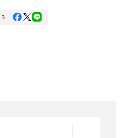
口県
岩国市
下関市
美容
する
知県
芸西村
岡県
大川市
本県
高森町
分県
玖珠町
崎県
延岡市
都城市
島県
東串良町
縄県
恩納村