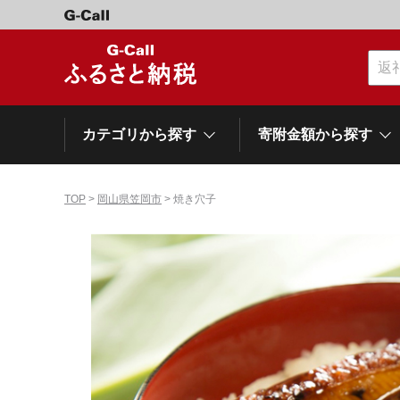
カテゴリから探す
寄附金額から探す
TOP
>
岡山県笠岡市
> 焼き穴子
カテゴリーから探す
寄附金額から探す
自治体から探す
特集
肉類（牛）
～\10,000
網走市
池田町
石狩市
白老町
白糠町
弟子屈
北海道
くだもの
\40,001～50,000
登別市
平取町
広尾町
紋別市
別海町
利尻富
ドリンク
\500,001～1,000,000
岩手県
雫石町
寝具