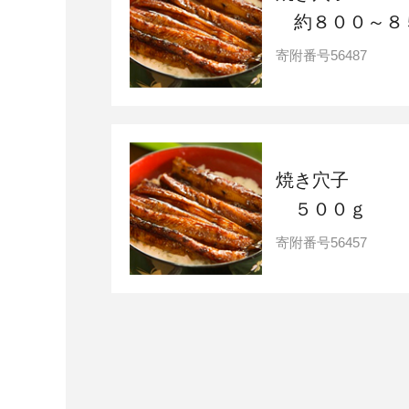
約８００～８
寄附番号
56487
焼き穴子
５００ｇ
寄附番号
56457