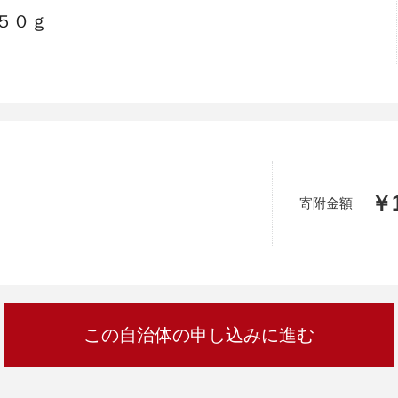
加西市
神戸市
宍粟市
兵庫県
５０ｇ
新温泉町
￥1
寄附金額