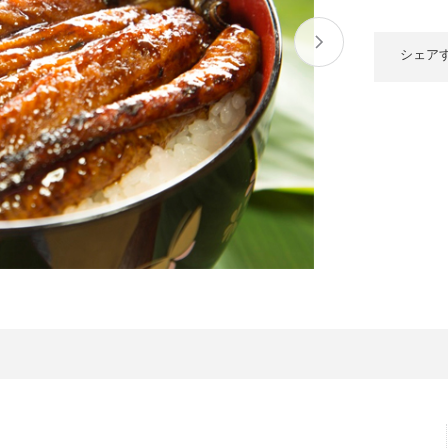
大府市
春日井市
名古屋市
山
愛知県
時計
ファッション
シェア
高
岐阜県
関市
山県市
福
三重県
多気町
南伊勢町
熊
石川県
津幡町
大
福井県
越前町
宮
滋賀県
近江八幡市
高島市
鹿児
京都府
亀岡市
京都市
沖
大阪府
堺市
大東市