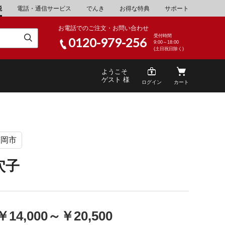
税
電話・通信サービス
でんき
お得な特典
サポート
お電話でのご注文・お問い合わせ
受付時間
0120-979-256
9:00～18:00
(土日祝日除く)
ようこそ
ゲスト 様
ログイン
カート
笠岡市
米
\30,001～40,000
山県
湯浅町
穴子
酒
\200,001～500,000
山県
笠岡市
家電・AV機器
\10,000,001～
根県
海士町
￥14,000
～
￥20,500
キッチン用品