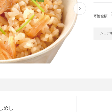
大府市
春日井市
名古屋市
山
愛知県
時計
ファッション
寄附金額
高
岐阜県
関市
山県市
福
シェア
三重県
多気町
南伊勢町
熊
石川県
津幡町
大
福井県
越前町
宮
滋賀県
近江八幡市
高島市
鹿児
京都府
亀岡市
京都市
沖
大阪府
堺市
大東市
しめし