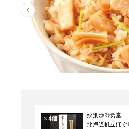
宮城県
気仙沼市
家具
山形県
東根市
南陽市
三川町
定期便
茨城県
下妻市
栃木県
大田原市
鹿沼市
千葉県
九十九里町
埼玉県
北本市
神奈川県
鎌倉市
横浜市
新潟県
南魚沼市
紋別漁師食堂
北海道帆立ほぐ
富山県
魚津市
氷見市