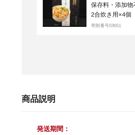
保存料・添加物
2合炊き用×4個
寄附番号
59651
商品説明
発送期間：