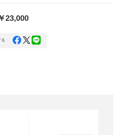
口県
岩国市
下関市
美容
￥23,000
知県
芸西村
岡県
大川市
する
本県
高森町
分県
玖珠町
崎県
延岡市
都城市
島県
東串良町
縄県
恩納村