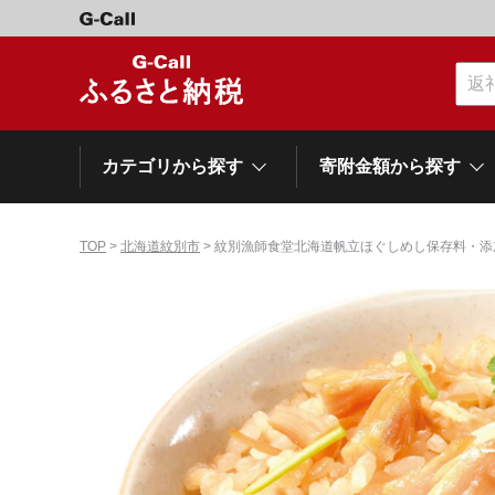
カテゴリから探す
寄附金額から探す
TOP
>
北海道紋別市
> 紋別漁師食堂北海道帆立ほぐしめし保存料・添
カテゴリーから探す
寄附金額から探す
自治体から探す
特集
肉類（牛）
～\10,000
網走市
池田町
石狩市
白老町
白糠町
弟子屈
北海道
くだもの
\40,001～50,000
登別市
平取町
広尾町
紋別市
別海町
利尻富
ドリンク
\500,001～1,000,000
岩手県
雫石町
寝具