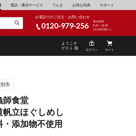
税
電話・通信サービス
でんき
お得な特典
サポート
お電話でのご注文・お問い合わせ
受付時間
0120-979-256
9:00～18:00
(土日祝日除く)
ようこそ
ゲスト 様
ログイン
カート
紋別市
米
\30,001～40,000
山県
湯浅町
漁師食堂
酒
\200,001～500,000
道帆立ほぐしめし
山県
笠岡市
家電・AV機器
\10,000,001～
料・添加物不使用
根県
海士町
キッチン用品