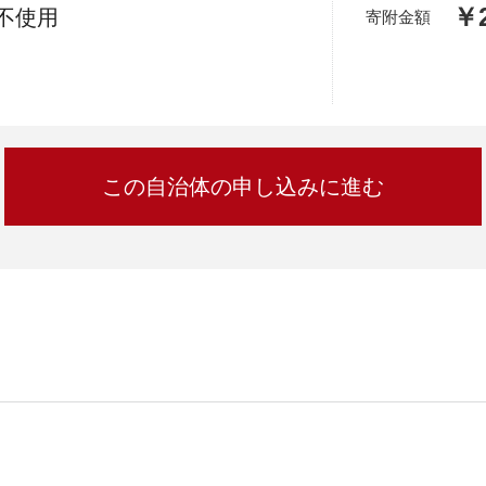
加西市
神戸市
宍粟市
￥2
兵庫県
不使用
寄附金額
新温泉町