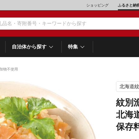
ショッピング
ふるさと納
自治体から探す
特集
加物不使用
北海道
肉類（鶏・豚・他）
\10,001～20,000
魚介類
\20,001～30,000
市川三郷町
笛吹市
和歌
山梨県
紋別
町
富士河口湖町
スイーツ
\50,001～100,000
野菜
\100,001～200,000
北海
岡
士町
熱海市
伊豆市
御殿場市
静岡県
他食品
\1,000,001～5,000,000
旅行券・食事券
\5,000,001～10,000,000
保存
沼津市
袋井市
三島市
島
スポーツ・アウトドア
雑貨・日用品