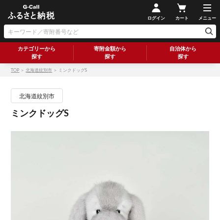
ログイン
カート
メニュー
カテゴリーから
寄附金額から
自治体から
探す
探す
探す
TOP
＞
北海道紋別市
＞ ミンクドッグS
北海道紋別市
ミンクドッグS