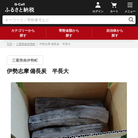
ログイン
カート
メニュー
カテゴリーから
寄附金額から
自治体から
探す
探す
探す
TOP
＞
三重県南伊勢町
＞ 伊勢志摩 備長炭 半長大
三重県南伊勢町
伊勢志摩 備長炭 半長大