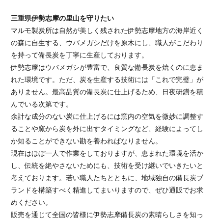
三重県伊勢志摩の里山を守りたい
マルモ製炭所は自然が美しく残された伊勢志摩地方の海岸近く
の森に自生する、ウバメガシだけを原木にし、職人がこだわり
を持って備長炭を丁寧に生産しております。
伊勢志摩はウバメガシが豊富で、良質な備長炭を焼くのに恵ま
れた環境です。ただ、炭を生産する技術には「これで完璧」が
ありません。最高品質の備長炭に仕上げるため、日夜研鑽を積
んでいる次第です。
余計な成分のない炭に仕上げるには窯内の空気を微妙に調整す
ることや窯から炭を外に出すタイミングなど、経験によってし
か知ることができない勘を養わればなりません。
現在はほぼ一人で作業をしておりますが、恵まれた環境を活か
し、伝統を絶やさないためにも、技術を受け継いでいきたいと
考えております。若い職人たちとともに、地域独自の備長炭ブ
ランドを構築すべく精進してまいりますので、ぜひ通販でお求
めください。
販売を通じて全国の皆様に伊勢志摩備長炭の素晴らしさを知っ