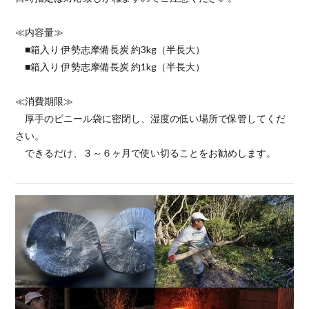
≪内容量≫
■箱入り 伊勢志摩備長炭 約3kg（半長大）
■箱入り 伊勢志摩備長炭 約1kg（半長大）
≪消費期限≫
厚手のビニール袋に密閉し、湿度の低い場所で保管してくだ
さい。
できるだけ、３～６ヶ月で使い切ることをお勧めします。