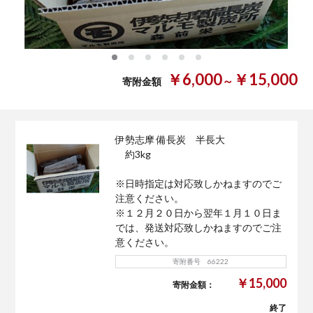
0
1
2
3
4
5
￥6,000
￥15,000
～
寄附金額
伊勢志摩 備長炭 半長大
約3kg
※日時指定は対応致しかねますのでご
注意ください。
※１２月２０日から翌年１月１０日ま
では、発送対応致しかねますのでご注
意ください。
寄附番号 66222
￥15,000
寄附金額：
終了