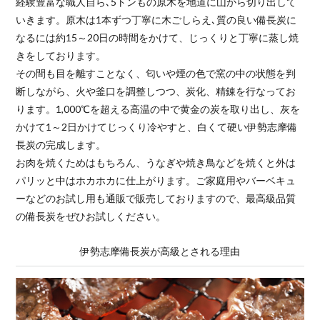
経験豊富な職人自ら､5トンもの原木を地道に山から切り出して
いきます。原木は1本ずつ丁寧に木ごしらえ､質の良い備長炭に
なるには約15～20日の時間をかけて、じっくりと丁寧に蒸し焼
きをしております。
その間も目を離すことなく、匂いや煙の色で窯の中の状態を判
断しながら、火や釜口を調整しつつ、炭化、精錬を行なってお
ります。1,000℃を超える高温の中で黄金の炭を取り出し、灰を
かけて1～2日かけてじっくり冷やすと、白くて硬い伊勢志摩備
長炭の完成します。
お肉を焼くためはもちろん、うなぎや焼き鳥などを焼くと外は
パリッと中はホカホカに仕上がります。ご家庭用やバーベキュ
ーなどのお試し用も通販で販売しておりますので、最高級品質
の備長炭をぜひお試しください。
伊勢志摩備長炭が高級とされる理由