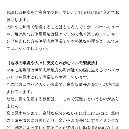
お試し備長炭をご家庭で使用していただける様に箱に入れてお
届けします。
火鉢や囲炉裏で活躍することはもちろんですが、バーベキュー
や、焼き鳥など使用用途は様々ですので色々楽しめます。キャ
ンプを楽しむ方も伊勢志摩備長炭で本格派な料理を楽しんでみ
てはいかがでしょうか。
【地域の環境や人々に支えられ歩むマルモ製炭所】
​マルモ製炭所は伊勢志摩地方の海岸近くの森に生えるウバメガ
シだけを原木にして備長炭を生産しています。
この地方はウバメガシが豊富で、良質な備長炭を焼く環境に恵
まれています。
ただ、炭を生産する技術は、「これで完璧」というものがあり
ません。
窯に原木を詰めて、余計な成分のない炭に仕上げるには、窯内
の空気を微妙に調整したり、窯から炭を外に出すタイミングな
ど、経験によってしか知ることができない勘を養わねばなりま