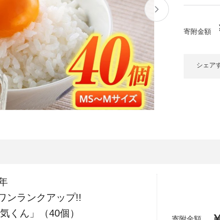
大府市
春日井市
名古屋市
山
愛知県
時計
ファッション
寄附金額
高
岐阜県
関市
山県市
福
シェア
三重県
多気町
南伊勢町
熊
石川県
津幡町
大
福井県
越前町
宮
滋賀県
近江八幡市
高島市
鹿児
京都府
亀岡市
京都市
年
沖
大阪府
堺市
大東市
ワンランクアップ!!
気くん」（40個）
￥
寄附金額