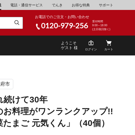
税
電話・通信サービス
でんき
お得な特典
サポート
お電話でのご注文・お問い合わせ
受付時間
0120-979-256
9:00～18:00
(土日祝日除く)
ようこそ
ゲスト 様
ログイン
カート
大府市
米
\30,001～40,000
山県
湯浅町
れ続けて30年
酒
\200,001～500,000
のお料理がワンランクアップ!!
山県
笠岡市
家電・AV機器
\10,000,001～
菜たまご 元気くん」（40個）
根県
海士町
キッチン用品