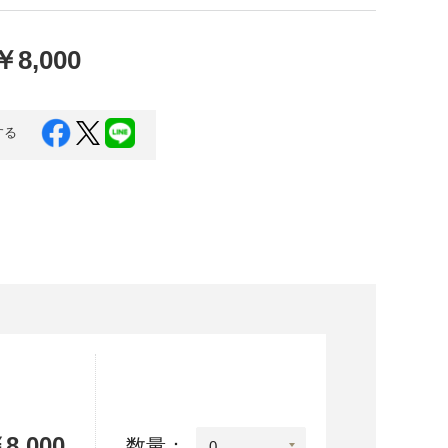
口県
岩国市
下関市
美容
￥8,000
知県
芸西村
岡県
大川市
する
本県
高森町
分県
玖珠町
崎県
延岡市
都城市
島県
東串良町
縄県
恩納村
8,000
数量：