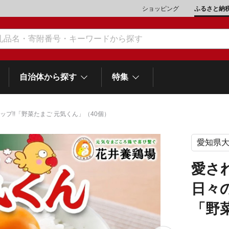
ショッピング
ふるさと納
自治体から探す
特集
ップ!!「野菜たまご 元気くん」（40個）
愛知県
肉類（鶏・豚・他）
\10,001～20,000
魚介類
\20,001～30,000
市川三郷町
笛吹市
和歌
山梨県
愛さ
町
富士河口湖町
スイーツ
\50,001～100,000
野菜
\100,001～200,000
日々
岡
士町
熱海市
伊豆市
御殿場市
静岡県
他食品
\1,000,001～5,000,000
旅行券・食事券
\5,000,001～10,000,000
「野
沼津市
袋井市
三島市
島
スポーツ・アウトドア
雑貨・日用品