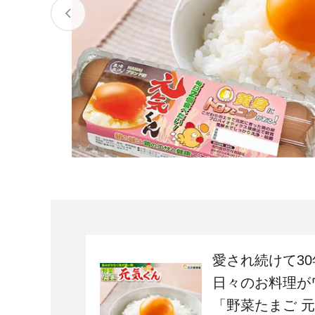
宮城県
気仙沼市
家具
山形県
東根市
南陽市
三川町
定期便
茨城県
下妻市
栃木県
大田原市
鹿沼市
千葉県
九十九里町
埼玉県
北本市
神奈川県
鎌倉市
横浜市
愛され続けて30
新潟県
南魚沼市
日々のお料理が
「野菜たまご 元
富山県
魚津市
氷見市