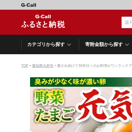
カテゴリから探す
寄附金額から探す
TOP
>
愛知県大府市
> 愛され続けて30年日々のお料理がワンランクア
カテゴリーから探す
寄附金額から探す
自治体から探す
特集
肉類（牛）
～\10,000
網走市
池田町
石狩市
白老町
白糠町
弟子屈
北海道
くだもの
\40,001～50,000
登別市
平取町
広尾町
紋別市
別海町
利尻富
ドリンク
\500,001～1,000,000
岩手県
雫石町
寝具