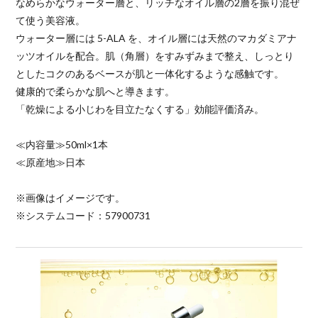
なめらかなウォーター層と、リッチなオイル層の2層を振り混ぜ
て使う美容液。
ウォーター層には 5-ALA を、オイル層には天然のマカダミアナ
ッツオイルを配合。肌（角層）をすみずみまで整え、しっとり
としたコクのあるベースが肌と一体化するような感触です。
健康的で柔らかな肌へと導きます。
「乾燥による小じわを目立たなくする」効能評価済み。
≪内容量≫50ml×1本
≪原産地≫日本
※画像はイメージです。
※システムコード：57900731