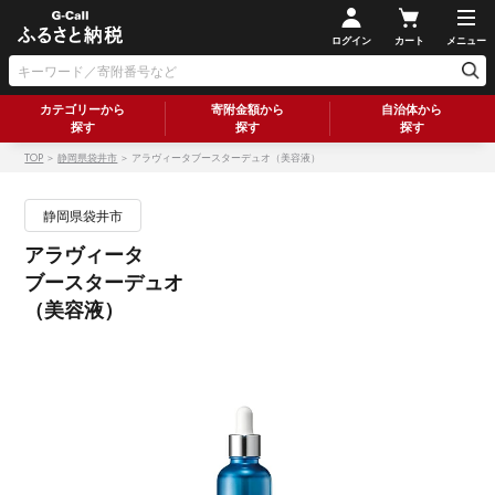
ログイン
カート
メニュー
カテゴリーから
寄附金額から
自治体から
探す
探す
探す
TOP
＞
静岡県袋井市
＞ アラヴィータブースターデュオ（美容液）
静岡県袋井市
アラヴィータ
ブースターデュオ
（美容液）