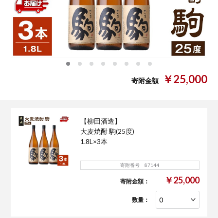
0
1
2
3
4
5
6
7
￥25,000
寄附金額
【柳田酒造】
大麦焼酎 駒(25度)
1.8L×3本
寄附番号 87144
￥25,000
寄附金額：
数量：