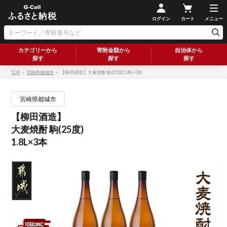
ログイン
カート
メニュー
カテゴリーから
寄附金額から
自治体から
探す
探す
探す
TOP
＞
宮崎県都城市
＞ 【柳田酒造】大麦焼酎 駒(25度)1.8L×3本
宮崎県都城市
【柳田酒造】
大麦焼酎 駒(25度)
1.8L×3本