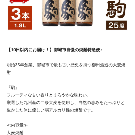
【10日以内にお届け！】都城市自慢の焼酎特急便♪
明治35年創業、都城市で最も古い歴史を持つ柳田酒造の大麦焼
酎！
『駒』
フルーティな甘い香りとまろやかな味わい。
厳選した九州産の二条大麦を使用し、自然の恵みをたっぷりと
生かした体に優しい弱アルカリ性の焼酎です。
≪内容量≫
大麦焼酎