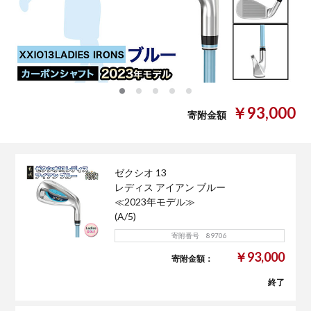
0
1
2
3
4
￥93,000
寄附金額
ゼクシオ 13
レディス アイアン ブルー
≪2023年モデル≫
(A/5)
寄附番号 89706
￥93,000
寄附金額：
終了