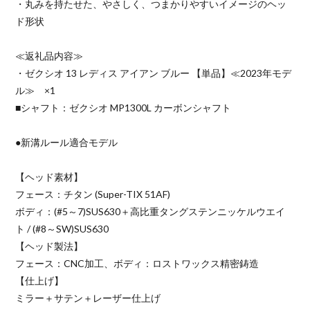
・丸みを持たせた、やさしく、つまかりやすいイメージのヘッ
ド形状
≪返礼品内容≫
・ゼクシオ 13 レディス アイアン ブルー 【単品】≪2023年モデ
ル≫ ×1
■シャフト：ゼクシオ MP1300L カーボンシャフト
●新溝ルール適合モデル
【ヘッド素材】
フェース：チタン (Super-TIX 51AF)
ボディ：(#5～7)SUS630＋高比重タングステンニッケルウエイ
ト / (#8～SW)SUS630
【ヘッド製法】
フェース：CNC加工、ボディ：ロストワックス精密鋳造
【仕上げ】
ミラー＋サテン＋レーザー仕上げ