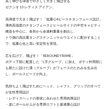
高く伸びる弾道でやさしく大きく飛ばせる
ゼクシオ 13 レディス アイアン。
高弾道で大きく飛ばす！「低重心4ピースチタンフェース設計」
薄肉高強度のチタンフェースとヒールサイドの中空キャビティ
構造を中心に、各所から余過剰重量を創出し、
トウ側の高比重タングステンニッケルウエイトに配分すること
で、低重心化と高い安定性を実現。
芯を広げて、飛ばす！「REBOUND FRAME」
ボディ下部に配置した「L字グルーブ」に加え、ボディ外周部に
も新たに設けた溝（グルーブ）がフェースのたわみを生み出
し、ボールスピードが向上。
気持ちよく飛ばすためにヘッド、シャフト、グリップのすべて
が女性専用設計
・レディスヘッドの形状に合わせた専用肉厚設計
・楽にボールが上がる専用ロフトと最適重心設計