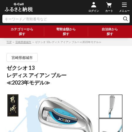
ログイン
カート
メニュー
カテゴリーから
寄附金額から
自治体から
探す
探す
探す
TOP
＞
宮崎県都城市
＞ ゼクシオ 13レディス アイアン ブルー≪2023年モデル≫
宮崎県都城市
ゼクシオ 13
レディス アイアン ブルー
≪2023年モデル≫