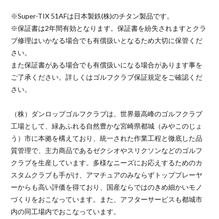
※Super-TIX 51AFは日本製鉄(株)のチタン製品です。
※保証書は2年間有効となります。保証書を紛失されますとクラ
ブ修理はいかなる場合でも有償扱いとなるため大切に保管くだ
さい。
また保証書がある場合でも有償扱いになる場合があります事を
ご了承ください。詳しくはゴルフクラブ保証規定をご確認くだ
さい。
（株）ダンロップゴルフクラブは、世界最高峰のゴルフクラブ
工場として、緑あふれる自然豊かな宮崎県都城（みやこのじょ
う）市に本拠を構えており、統一された作業工程と徹底した品
質管理で、主力商品であるゼクシオやスリクソンなどのゴルフ
クラブを生産しています。多様なニーズにお応えするためのカ
スタムクラブも手がけ、アマチュアのみならずトッププレーヤ
ーからも高い評価を得ており、国産ならではのきめ細かいモノ
づくりをおこなっています。また、アフターサービスも都城市
内の同工場内でおこなっています。