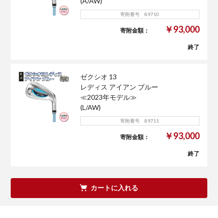
(A/AW)
寄附番号 89710
￥93,000
寄附金額：
終了
ゼクシオ 13
レディス アイアン ブルー
≪2023年モデル≫
(L/AW)
寄附番号 89711
￥93,000
寄附金額：
終了
カートに入れる