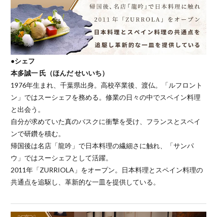
●シェフ
本多誠一 氏（ほんだ せいいち）
1976年生まれ、千葉県出身。高校卒業後、渡仏。「ルフロント
ン」ではスーシェフを務める。修業の日々の中でスペイン料理
と出会う。
自分が求めていた真のバスクに衝撃を受け、フランスとスペイ
ンで研鑽を積む。
帰国後は名店「龍吟」で日本料理の繊細さに触れ、「サンパ
ウ」ではスーシェフとして活躍。
2011年「ZURRIOLA」をオープン。日本料理とスペイン料理の
共通点を追駆し、革新的な一皿を提供している。