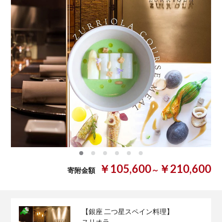
0
1
2
3
4
5
￥105,600
￥210,600
～
寄附金額
【銀座 二つ星スペイン料理】
スリオラ