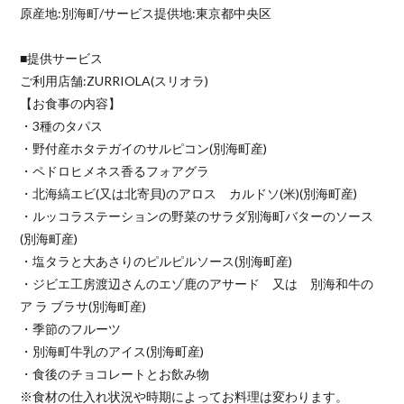
原産地:別海町/サービス提供地:東京都中央区
■提供サービス
ご利用店舗:ZURRIOLA(スリオラ)
【お食事の内容】
・3種のタパス
・野付産ホタテガイのサルピコン(別海町産)
・ペドロヒメネス香るフォアグラ
・北海縞エビ(又は北寄貝)のアロス カルドソ(米)(別海町産)
・ルッコラステーションの野菜のサラダ別海町バターのソース
(別海町産)
・塩タラと大あさりのピルピルソース(別海町産)
・ジビエ工房渡辺さんのエゾ鹿のアサード 又は 別海和牛の
ア ラ ブラサ(別海町産)
・季節のフルーツ
・別海町牛乳のアイス(別海町産)
・食後のチョコレートとお飲み物
※食材の仕入れ状況や時期によってお料理は変わります。