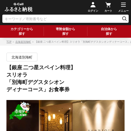
ログイン
カート
メニュー
カテゴリーから
寄附金額から
自治体から
探す
探す
探す
TOP
＞
北海道別海町
＞ 【銀座 二つ星スペイン料理】スリオラ「別海町デグスタシオンディナーコース」
北海道別海町
【銀座 二つ星スペイン料理】
スリオラ
「別海町デグスタシオン
ディナーコース」お食事券