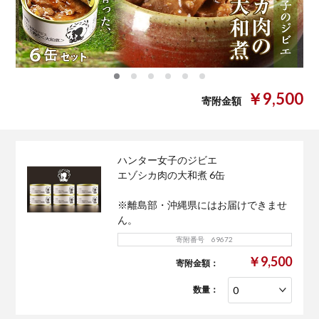
0
1
2
3
4
5
￥9,500
寄附金額
ハンター女子のジビエ
エゾシカ肉の大和煮 6缶
※離島部・沖縄県にはお届けできませ
ん。
寄附番号 69672
￥9,500
寄附金額：
数量：