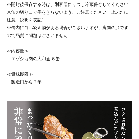
※開封後保存する時は、別容器にうつし冷蔵保存してください
※缶の切り口で手をきらないよう、ご注意ください（上ぶたに
注意・説明を表記）
※缶内に白い凝固物がある場合がございますが、鹿肉の脂です
ので品質に問題はございません
≪内容量≫
エゾシカ肉の大和煮 ６缶
≪賞味期限≫
製造日から３年