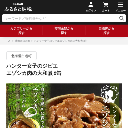
ログイン
カート
メニュー
カテゴリーから
寄附金額から
自治体から
探す
探す
探す
TOP
＞
北海道白老町
＞ ハンター女子のジビエエゾシカ肉の大和煮 6缶
北海道白老町
ハンター女子のジビエ
エゾシカ肉の大和煮 6缶