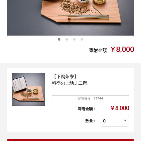
0
1
2
3
￥8,000
寄附金額
【下鴨茶寮】
料亭のご馳走二撰
寄附番号 93744
￥8,000
寄附金額：
数量：