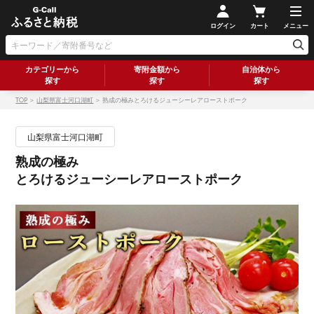
ログイン
カート
メニュー
カテゴリーから
寄附金額から
自治体から
探す
探す
探す
TOP
＞
山梨県富士河口湖町
＞ 熟成の極みとろけるジューシーレアローストポーク
山梨県富士河口湖町
熟成の極み
とろけるジューシーレアローストポーク