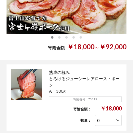
0
1
2
3
4
￥18,000
￥92,000
～
寄附金額
熟成の極み
とろけるジューシーレアローストポー
ク
A：300g
寄附番号 70119
￥18,000
寄附金額：
数量：