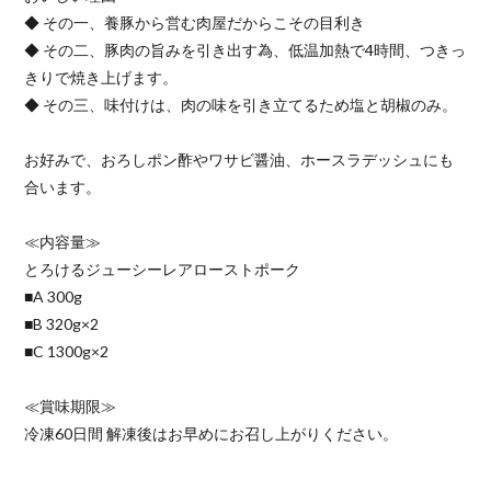
◆ その一、養豚から営む肉屋だからこその目利き
◆ その二、豚肉の旨みを引き出す為、低温加熱で4時間、つきっ
きりで焼き上げます。
◆ その三、味付けは、肉の味を引き立てるため塩と胡椒のみ。
お好みで、おろしポン酢やワサビ醤油、ホースラデッシュにも
合います。
≪内容量≫
とろけるジューシーレアローストポーク
■A 300g
■B 320g×2
■C 1300g×2
≪賞味期限≫
冷凍60日間 解凍後はお早めにお召し上がりください。