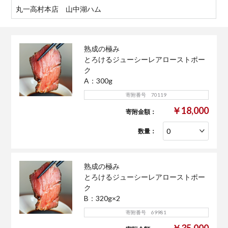
丸一高村本店 山中湖ハム
熟成の極み
とろけるジューシーレアローストポー
ク
A：300g
寄附番号 70119
￥18,000
寄附金額：
数量：
熟成の極み
とろけるジューシーレアローストポー
ク
B：320g×2
寄附番号 69981