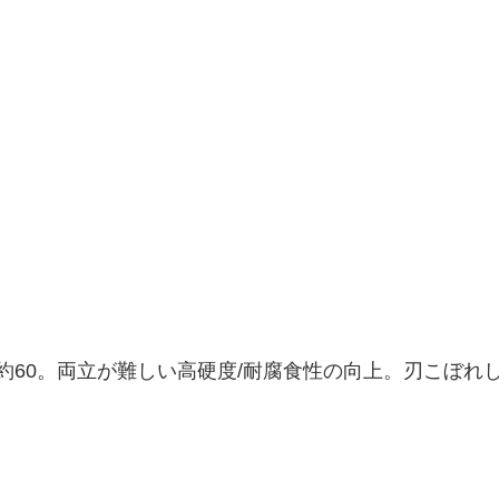
度約60。両立が難しい高硬度/耐腐食性の向上。刃こぼれ