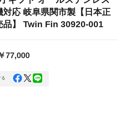
口県
岩国市
下関市
機対応 岐阜県関市製【日本正
美容
】 Twin Fin 30920-001
知県
芸西村
岡県
大川市
￥77,000
本県
高森町
分県
玖珠町
する
崎県
延岡市
都城市
島県
東串良町
縄県
恩納村