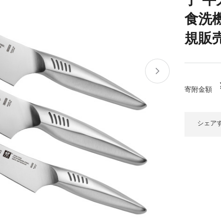
大府市
春日井市
名古屋市
山
愛知県
食洗
時計
ファッション
規販売品
高
岐阜県
関市
山県市
福
三重県
多気町
南伊勢町
熊
寄附金額
石川県
津幡町
大
福井県
越前町
シェア
宮
滋賀県
近江八幡市
高島市
鹿児
京都府
亀岡市
京都市
沖
大阪府
堺市
大東市