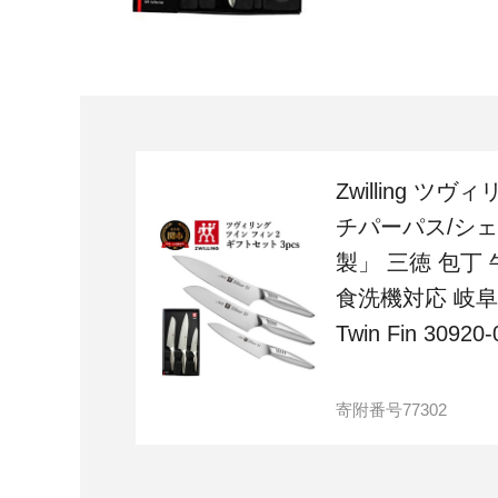
Zwilling ツ
チパーパス/シェフ
製」 三徳 包丁
食洗機対応 岐
Twin Fin 30920-
寄附番号
77302