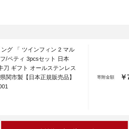
加西市
神戸市
宍粟市
兵庫県
新温泉町
ヴィリング 「 ツインフィン 2 マル
/ペティ 3pcsセット 日本
 牛刀 ギフト オールステンレス
￥7
阜県関市製【日本正規販売品】
寄附金額
001