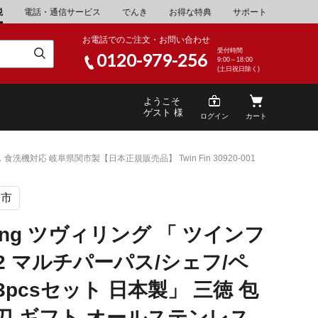
税
電話・通信サービス
でんき
お得な特典
サポート
お電話でのご注文・お問い合わせ
受付時間
0120-979-256
9:00～18:00
(土日祝日除く)
ようこそ
ゲスト 様
ログイン
カート
食洗機対応 岐阜県関市製【日本正規販売品】 Twin Fin 30920-001
関市
米
\30,001～40,000
山県
湯浅町
lling ツヴィリング 「 ツインフ
酒
\200,001～500,000
2 マルチパーパス/シェフ/ペ
山県
笠岡市
家電・AV機器
\10,000,001～
3pcsセット 日本製」 三徳 包
根県
海士町
牛刀 ギフト オールステンレス
キッチン用品