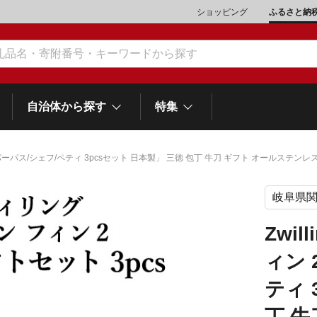
ショッピング
ふるさと納
自治体から探す
特集
ルチパーパス/シェフ/ペティ 3pcsセット 日本製」 三徳 包丁 牛刀 ギフト オールステンレス 
岐阜県
肉類（鶏・豚・他）
\10,001～20,000
魚介類
\20,001～30,000
市川三郷町
笛吹市
和歌
山梨県
Zwi
町
富士河口湖町
スイーツ
\50,001～100,000
野菜
\100,001～200,000
ィン 
岡
士町
熱海市
伊豆市
御殿場市
静岡県
他食品
\1,000,001～5,000,000
旅行券・食事券
\5,000,001～10,000,000
ティ 
沼津市
袋井市
三島市
島
丁 
スポーツ・アウトドア
雑貨・日用品