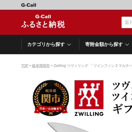
カテゴリから探す
寄附金額から探す
TOP
>
岐阜県関市
> Zwilling ツヴィリング 「 ツインフィン 2 マ
カテゴリーから探す
寄附金額から探す
自治体から探す
特集
肉類（牛）
～\10,000
網走市
池田町
石狩市
白老町
白糠町
弟子屈
北海道
くだもの
\40,001～50,000
登別市
平取町
広尾町
紋別市
別海町
利尻富
ドリンク
\500,001～1,000,000
岩手県
雫石町
寝具