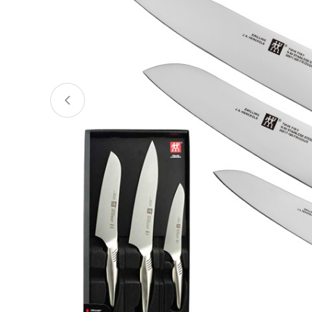
宮城県
気仙沼市
家具
山形県
東根市
南陽市
三川町
定期便
茨城県
下妻市
栃木県
大田原市
鹿沼市
千葉県
九十九里町
埼玉県
北本市
神奈川県
鎌倉市
横浜市
新潟県
南魚沼市
富山県
魚津市
氷見市