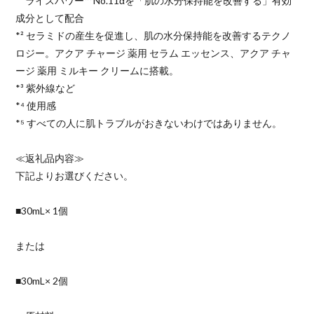
*¹ ライスパワー™ No.11αを「肌の水分保持能を改善する」有効
成分として配合​
*² セラミドの産生を促進し、肌の水分保持能を改善するテクノ
ロジー。アクア チャージ 薬用 セラム エッセンス、アクア チャ
ージ 薬用 ミルキー クリームに搭載。​
*³ 紫外線など​​
*⁴ 使用感
*⁵ すべての人に肌トラブルがおきないわけではありません。
≪返礼品内容≫
下記よりお選びください。
■30mL× 1個
または
■30mL× 2個