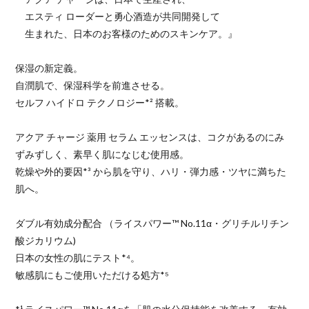
エスティ ローダーと勇心酒造が共同開発して
生まれた、日本のお客様のためのスキンケア。』
保湿の新定義。​
自潤肌で、保湿科学を前進させる。​
セルフ ハイドロ テクノロジー*² 搭載。
アクア チャージ 薬用 セラム エッセンスは、コクがあるのにみ
ずみずしく、素早く肌になじむ使用感。
乾燥や外的要因*³ から肌を守り、ハリ・弾力感・ツヤに満ちた
肌へ。
ダブル有効成分配合 （ライスパワー™ No.11α・グリチルリチン
酸ジカリウム)​
日本の女性の肌にテスト*⁴。​
敏感肌にもご使用いただける処方*⁵