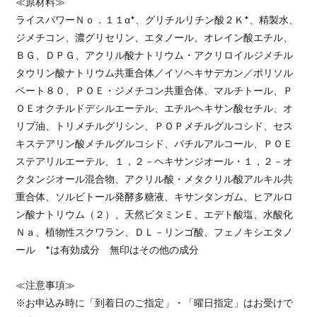
≪原材料≫
ライスパワーＮｏ．１１α*、グリチルリチン酸２Ｋ*、精製水、
ジメチコン、濃グリセリン、エタノール、オレイン酸エチル、
ＢＧ、ＤＰＧ、アクリル酸ナトリウム・アクリロイルジメチル
タウリン酸ナトリウム共重合体／イソヘキサデカン／ポリソル
ベート８０、ＰＯＥ・ジメチコン共重合体、マルチトール、Ｐ
ＯＥオクチルドデシルエーテル、エチルヘキサン酸セチル、オ
リブ油、トリメチルグリシン、ＰＯＰメチルグルコシド、セス
キステアリン酸メチルグルコシド、バチルアルコール、ＰＯＥ
ステアリルエーテル、１，２－ヘキサンジオール・１，２－オ
クタンジオール混合物、アクリル酸・メタクリル酸アルキル共
重合体、ソルビトール発酵多糖液、キサンタンガム、ヒアルロ
ン酸ナトリウム（２）、天然ビタミンＥ、エデト酸塩、水酸化
Ｎａ、植物性スクワラン、ＤＬ－リンゴ酸、フェノキシエタノ
ール *は有効成分 無印はその他の成分
≪注意事項≫
※お申込み時に「到着日のご指定」・「曜日指定」はお受けで