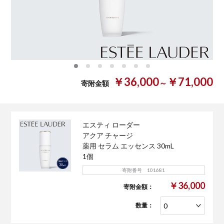
0
1
2
3
4
5
6
￥36,000
￥71,000
～
寄附金額
エスティ ローダー
アクア チャージ
薬用 セラム エッセンス 30mL
1個
寄附番号 101681
￥36,000
寄附金額：
数量：