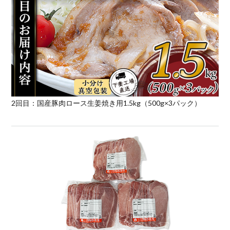
2回目：国産豚肉ロース生姜焼き用1.5kg（500g×3パック）