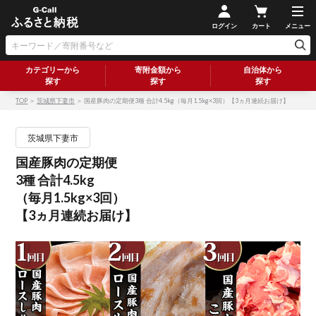
ログイン
カート
メニュー
カテゴリーから
寄附金額から
自治体から
探す
探す
探す
TOP
＞
茨城県下妻市
＞ 国産豚肉の定期便3種 合計4.5kg（毎月1.5kg×3回）【3ヵ月連続お届け】
茨城県下妻市
国産豚肉の定期便
3種 合計4.5kg
（毎月1.5kg×3回）
【3ヵ月連続お届け】