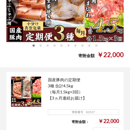
0
1
2
3
4
5
6
7
8
9
￥22,000
寄附金額
国産豚肉の定期便
3種 合計4.5kg
（毎月1.5kg×3回）
【3ヵ月連続お届け】
寄附番号 82527
￥22,000
寄附金額：