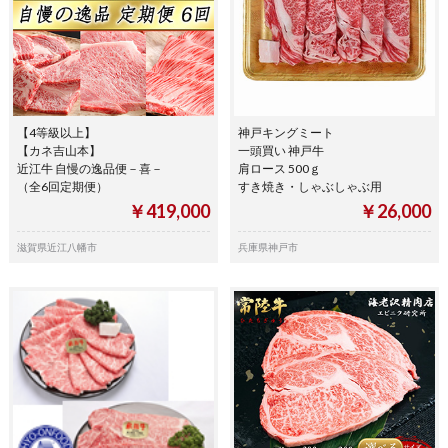
【4等級以上】
神戸キングミート
【カネ吉山本】
一頭買い 神戸牛
近江牛 自慢の逸品便－喜－
肩ロース 500ｇ
（全6回定期便）
すき焼き・しゃぶしゃぶ用
￥419,000
￥26,000
滋賀県近江八幡市
兵庫県神戸市