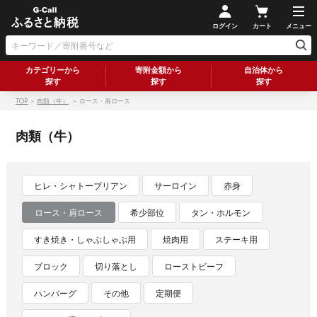
ログイン
カート
メニュー
カテゴリーから
寄附金額から
自治体から
探す
探す
探す
TOP
＞
肉類（牛）
＞ ロース・肩ロース
肉類（牛）
ヒレ・シャトーブリアン
サーロイン
赤身
ロース・肩ロース
希少部位
タン・ホルモン
すき焼き・しゃぶしゃぶ用
焼肉用
ステーキ用
ブロック
切り落とし
ローストビーフ
ハンバーグ
その他
定期便