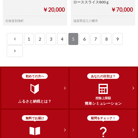
ローススライス800ｇ
￥20,000
￥70,000
北海道別海町
滋賀県近江八幡市
1
2
3
4
5
6
7
8
9
初めての方へ
あなたの目安は？
控除上限額
ふるさと納税とは？
簡単シミュレーション
無料でお届け
疑問をチェック！