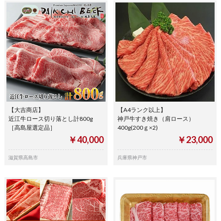
【大吉商店】
【A4ランク以上】
近江牛ロース切り落とし計800g
神戸牛すき焼き（肩ロース）
［高島屋選定品］
400g(200ｇ×2)
￥40,000
￥23,000
滋賀県高島市
兵庫県神戸市