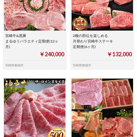
宮崎牛&黒豚
2種の部位を楽しめる
まるゆうバラエティ定期便(12ヶ
月替わり宮崎牛ステーキ
月)
定期便(6ヶ月)
￥240,000
￥132,000
宮崎県都城市
宮崎県都城市