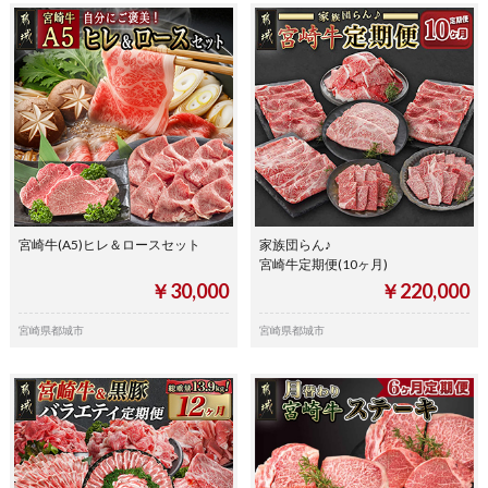
宮崎牛(A5)ヒレ＆ロースセット
家族団らん♪
宮崎牛定期便(10ヶ月)
￥30,000
￥220,000
宮崎県都城市
宮崎県都城市