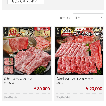
あとから選べるギフト
表示順：
宮崎牛ローススライス
宮崎牛(A5)スライス食べ比べ
(500g×2P)
600g
￥30,000
￥23,000
宮崎県都城市
宮崎県都城市