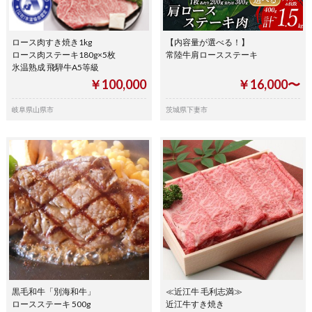
ロース肉すき焼き1kg
【内容量が選べる！】
ロース肉ステーキ180g×5枚
常陸牛肩ロースステーキ
氷温熟成 飛騨牛A5等級
￥100,000
￥16,000〜
岐阜県山県市
茨城県下妻市
黒毛和牛「別海和牛」
≪近江牛 毛利志満≫
ロースステーキ 500g
近江牛すき焼き