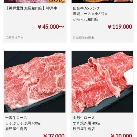
【神戸北野 旭屋精肉店】神戸牛
仙台牛 A5ランク
堪能コース≪全3回≫
からくわ精肉店
￥45,000〜
￥119,000
兵庫県神戸市
宮城県気仙沼市
米沢牛ロース
山形牛ロース
しゃぶしゃぶ用 400g
すき焼き用 400g
辰巳屋牛肉店
辰巳屋牛肉店
￥37,000
￥30,000