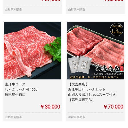
山形県南陽市
山形県南陽市
山形牛ロース
【大吉商店 】
しゃぶしゃぶ用 400g
近江牛出汁しゃぶセット
辰巳屋牛肉店
山椒入り出汁しゃぶスープ付き
［高島屋選定品］
￥30,000
￥70,000
山形県南陽市
滋賀県高島市