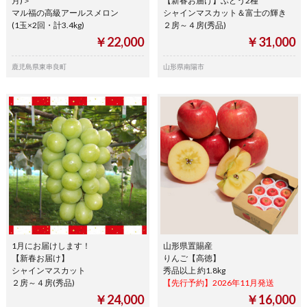
月)＞
【新春お届け】ぶどう2種
マル福の高級アールスメロン
シャインマスカット＆富士の輝き
(1玉×2回・計3.4kg)
２房～４房(秀品)
￥22,000
￥31,000
鹿児島県東串良町
山形県南陽市
1月にお届けします！
山形県置賜産
【新春お届け】
りんご【高徳】
シャインマスカット
秀品以上 約1.8kg
２房～４房(秀品)
【先行予約】2026年11月発送
￥24,000
￥16,000