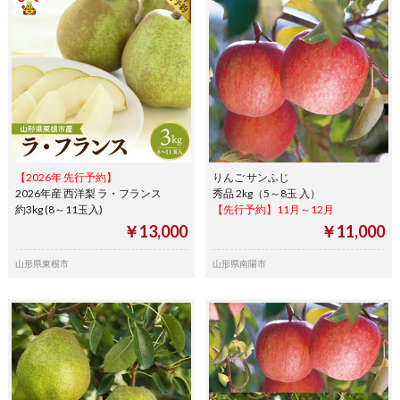
【2026年 先行予約】
りんご サンふじ
2026年産 西洋梨 ラ・フランス
秀品 2kg（5～8玉 入）
約3kg (8～11玉入)
【先行予約】11月～12月
￥13,000
￥11,000
山形県東根市
山形県南陽市