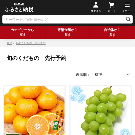
ログイン
カート
メニュー
カテゴリーから
寄附金額から
自治体から
探す
探す
探す
TOP
＞
旬のくだもの 先行予約
旬のくだもの 先行予約
表示順：