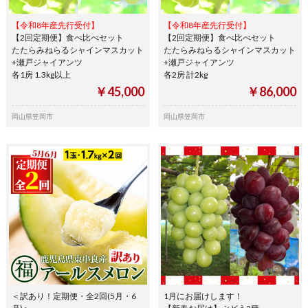
【令和8年産先行受付】
【令和8年産先行受付】
【2回定期便】食べ比べセット
【2回定期便】食べ比べセット
たたらみねらるシャインマスカット
たたらみねらるシャインマスカット
+瀬戸ジャイアンツ
+瀬戸ジャイアンツ
各1房 1.3kg以上
各2房 計2kg
￥45,000
￥86,000
岡山県笠岡市
岡山県笠岡市
＜訳あり！定期便・全2回(5月・6
1月にお届けします！