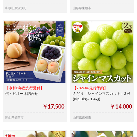
和歌山県湯浅町
山形県東根市
【令和8年産先行受付】
【2026年 先行予約】
桃・ピオーネ詰合せ
ぶどう「シャインマスカット」2房
(約1.3kg～1.4kg)
￥17,500
￥14,000
岡山県笠岡市
山形県東根市