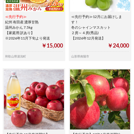
≪先行予約≫
≪先行予約≫12月にお届けしま
紀州 有田産 濃厚甘熟
す！
温州みかん 7.5kg
冬のシャインマスカット
【家庭用 訳あり】
２房～４房(秀品)
※2026年11月下旬より発送
【2026年12月発送】
￥15,000
￥24,000
和歌山県湯浅町
山形県南陽市