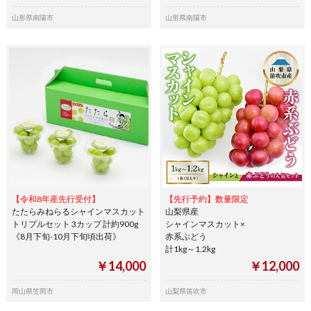
山形県南陽市
山形県南陽市
【令和8年産先行受付】
【先行予約】数量限定
たたらみねらるシャインマスカット
山梨県産
トリプルセット 3カップ 計約900g
シャインマスカット×
《8月下旬-10月下旬頃出荷》
赤系ぶどう
計1kg～1.2kg
￥14,000
￥12,000
岡山県笠岡市
山梨県笛吹市