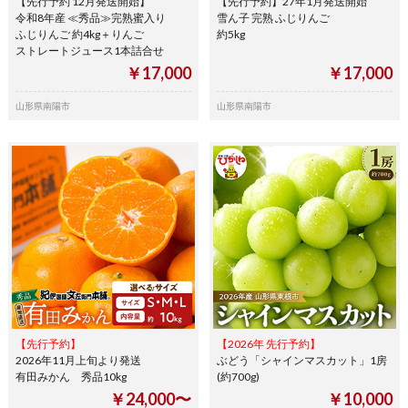
【先行予約 12月発送開始】
【先行予約】27年1月発送開始
令和8年産 ≪秀品≫完熟蜜入り
雪ん子 完熟 ふじりんご
ふじりんご 約4kg＋りんご
約5kg
ストレートジュース1本詰合せ
￥17,000
￥17,000
山形県南陽市
山形県南陽市
【先行予約】
【2026年 先行予約】
2026年11月上旬より発送
ぶどう「シャインマスカット」1房
有田みかん 秀品10kg
(約700g)
￥24,000〜
￥10,000