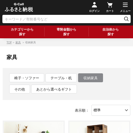
ログイン
カート
メニュー
カテゴリーから
寄附金額から
自治体から
探す
探す
探す
TOP
＞
家具
＞ 収納家具
家具
椅子・ソファー
テーブル・机
収納家具
その他
あとから選べるギフト
表示順：