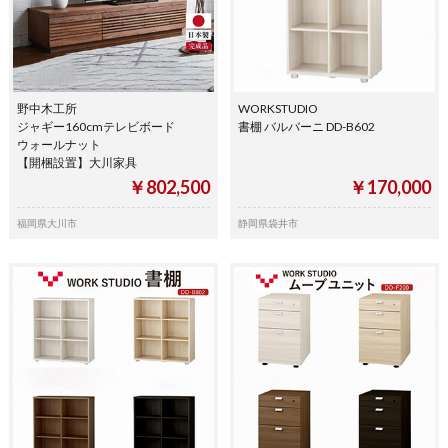
野中木工所
WORKSTUDIO
ジャギー160cmテレビボード
書棚 バルバーニ DD-B602
ウォールナット
【開梱設置】大川家具
￥802,500
￥170,000
福岡県大川市
静岡県袋井市