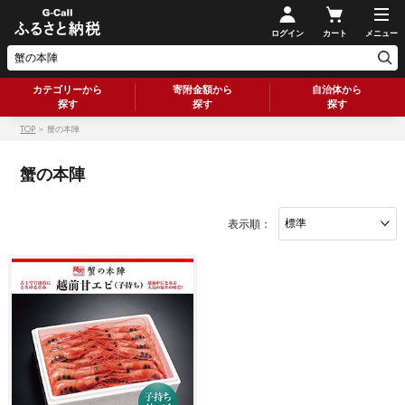
ログイン
カート
メニュー
カテゴリーから
寄附金額から
自治体から
探す
探す
探す
TOP
＞ 蟹の本陣
蟹の本陣
表示順：