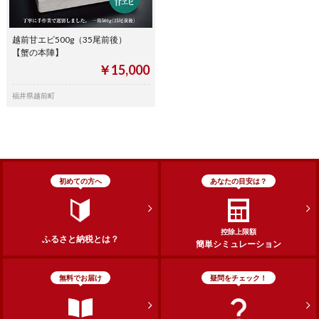
越前甘エビ500g（35尾前後）
【蟹の本陣】
￥15,000
福井県越前町
初めての方へ
あなたの目安は？
控除上限額
ふるさと納税とは？
簡単シミュレーション
無料でお届け
疑問をチェック！