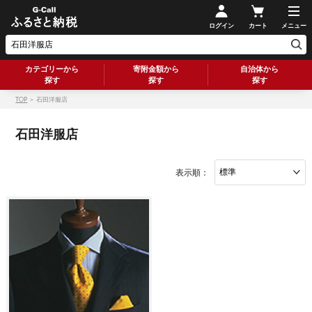
ログイン
カート
メニュー
カテゴリーから
寄附金額から
自治体から
探す
探す
探す
TOP
＞ 石田洋服店
石田洋服店
表示順：