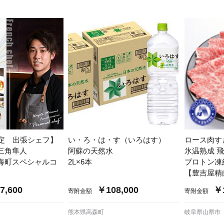
限定 出張シェフ】
い・ろ・は・す（いろはす）
ロース肉す
三角隼人
阿蘇の天然水
氷温熟成 飛
海町スペシャルコ
2L×6本
プロトン凍
【豊吉屋精
7,600
￥108,000
￥1
寄附金額
寄附金額
熊本県高森町
岐阜県山県市