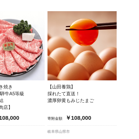
き焼き
【山田養鶏】
騨牛A5等級
採れたて直送！
結
濃厚卵黄もみじたまご
肉店】
08,000
￥108,000
寄附金額
岐阜県山県市