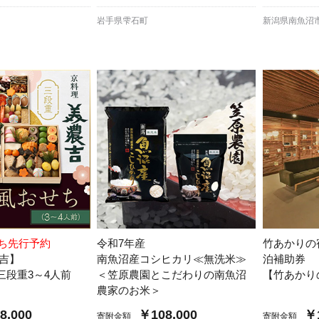
岩手県雫石町
新潟県南魚沼
せち先行予約
令和7年産
竹あかりの
濃吉】
南魚沼産コシヒカリ≪無洗米≫
泊補助券
三段重3～4人前
＜笠原農園とこだわりの南魚沼
【竹あかり
農家のお米＞
8,000
￥108,000
￥1
寄附金額
寄附金額