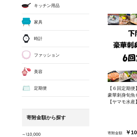
キッチン用品
家具
時計
ファッション
美容
定期便
【６回定期便
豪華刺身旬魚
【ヤマモ水産
寄附金額から探す
￥10
寄附金額
～\10,000