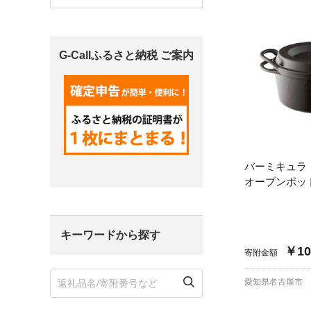
宮城県
気仙沼市
家具
G-Callふるさと納税 ご案内
山形県
東根市
南陽市
三川町
定期便
茨城県
下妻市
栃木県
大田原市
鹿沼市
千葉県
九十九里町
バーミキュラ
オーブンポット
埼玉県
北本市
キーワードから探す
神奈川県
鎌倉市
横浜市
￥10
寄附金額
新潟県
南魚沼市
愛知県名古屋市
富山県
魚津市
氷見市