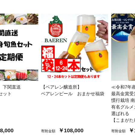
】下関直送
【ベアレン醸造所】
≪令和7年
セット
ベアレンビール おまかせ福袋
最高金賞受
】
慣行栽培 
有名グルメ
選ばれる
【こまがた
8,000
￥108,000
￥1
寄附金額
寄附金額