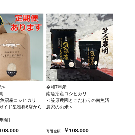
産≫
令和7年産
賞
南魚沼産コシヒカリ
南魚沼産コシヒカリ
＜笠原農園とこだわりの南魚沼
ガイド星獲得6店から
農家のお米＞
農園】
08,000
￥108,000
寄附金額