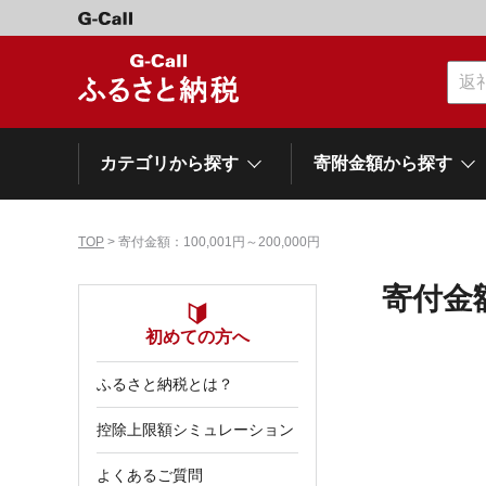
カテゴリから探す
寄附金額から探す
TOP
> 寄付金額：100,001円～200,000円
カテゴリーから探す
寄附金額から探す
自治体から探す
特集
寄付金額
肉類（牛）
～\10,000
初めての方へ
網走市
池田町
石狩市
白老町
白糠町
弟子屈
北海道
ふるさと納税とは？
くだもの
\40,001～50,000
登別市
平取町
広尾町
紋別市
別海町
利尻富
控除上限額シミュレーション
ドリンク
\500,001～1,000,000
岩手県
雫石町
よくあるご質問
寝具