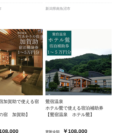
市
新潟県南魚沼市
宿加賀助で使える宿
鶯宿温泉
ホテル鶯で使える宿泊補助券
の宿 加賀助】
【鶯宿温泉 ホテル鶯】
08,000
￥108,000
寄附金額