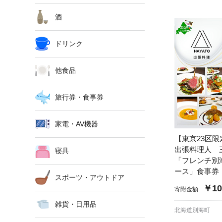
酒
ドリンク
他食品
旅行券・食事券
家電・AV機器
【東京23区
出張料理人 
寝具
「フレンチ別
ース」食事券
スポーツ・アウトドア
￥10
寄附金額
雑貨・日用品
北海道別海町