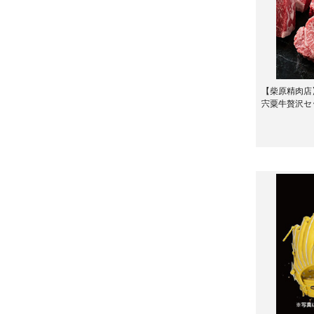
【柴原精肉店
宍粟牛贅沢