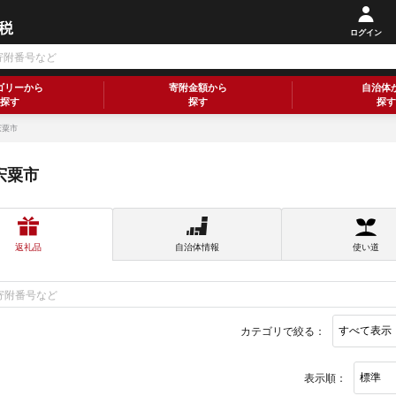
ログイン
ゴリーから
寄附金額から
自治体
探す
探す
探す
宍粟市
宍粟市
返礼品
自治体情報
使い道
カテゴリで絞る：
表示順：