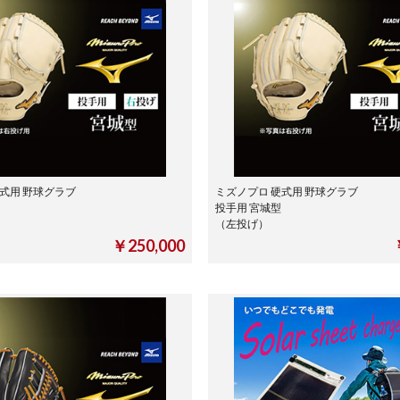
式用 野球グラブ
ミズノプロ 硬式用 野球グラブ
投手用 宮城型
（左投げ）
￥250,000