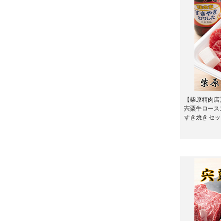
【柴原精肉店
宍粟牛ロース
すき焼き セ