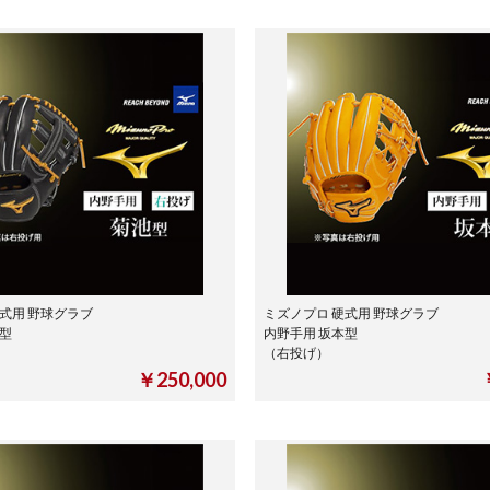
式用 野球グラブ
ミズノプロ 硬式用 野球グラブ
池型
内野手用 坂本型
（右投げ）
￥250,000