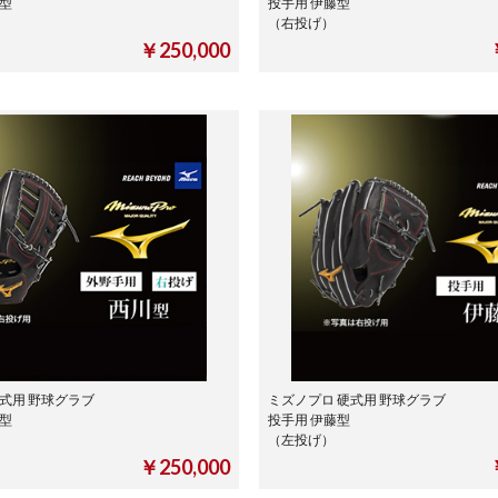
川型
投手用 伊藤型
（右投げ）
￥250,000
式用 野球グラブ
ミズノプロ 硬式用 野球グラブ
川型
投手用 伊藤型
（左投げ）
￥250,000