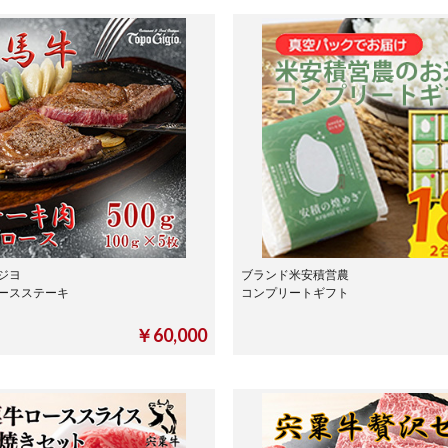
ジヨ
ブランド米安積営農
ースステーキ
コンプリートギフト
￥60,000