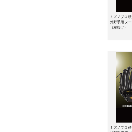
ミズノプロ 硬
外野手用 ヌ
（左投げ）
ミズノプロ 硬