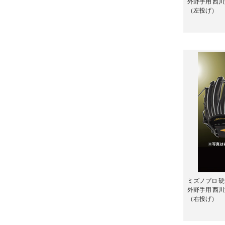
外野手用 西
（左投げ）
ミズノプロ 硬
外野手用 西
（右投げ）