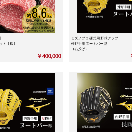
】
ミズノプロ 硬式用 野球グラブ
セット【松】
外野手用 ヌートバー型
（右投げ）
￥400,000