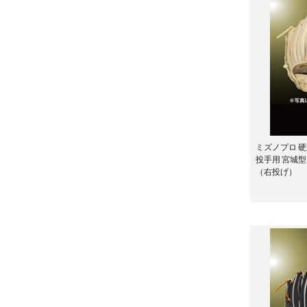
ミズノプロ 硬
投手用 宮城型
（右投げ）