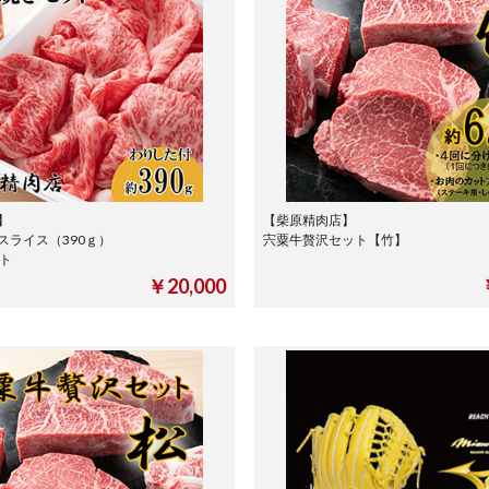
】
【柴原精肉店】
スライス（390ｇ）
宍粟牛贅沢セット【竹】
ット
￥20,000