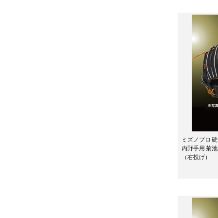
ミズノプロ 硬
内野手用 菊
（右投げ）