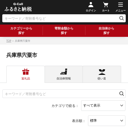
ログイン
カート
メニュー
カテゴリーから
寄附金額から
自治体から
探す
探す
探す
TOP
＞ 兵庫県宍粟市
兵庫県宍粟市
返礼品
自治体情報
使い道
カテゴリで絞る：
表示順：