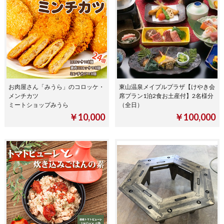
お肉屋さん「みうら」のコロッケ・
東山温泉メイプルプラザ【けやき会
メンチカツ
席プラン1泊2食お土産付】2名様分
ミートショップみうら
（全日）
￥10,000
￥100,000