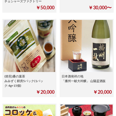
チェシャーズファクトリー
￥50,000
￥30,000〜
(焙煎)桑の葉茶
日本酒発祥の地
みみずく耕房5パック(1パッ
「播州一献大吟醸」 山陽盃酒販
ク:4g×15個)
￥20,000
￥20,000