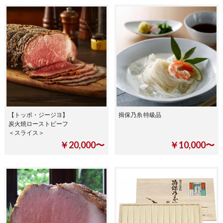
【トッポ・ジージヨ】
揖保乃糸 特級品
炭火焼ローストビーフ
＜スライス＞
￥20,000〜
￥10,000〜