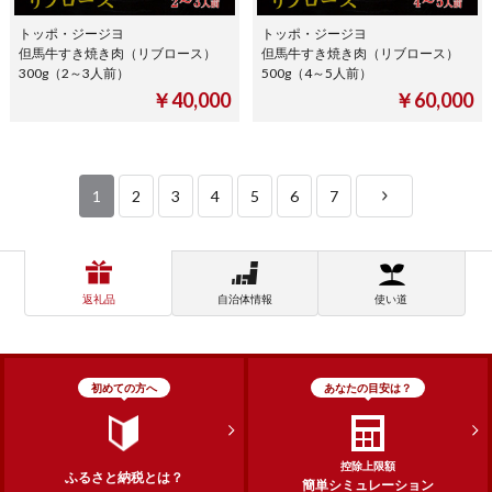
トッポ・ジージヨ
トッポ・ジージヨ
但馬牛すき焼き肉（リブロース）
但馬牛すき焼き肉（リブロース）
300g（2～3人前）
500g（4～5人前）
￥40,000
￥60,000
1
2
3
4
5
6
7
返礼品
自治体情報
使い道
初めての方へ
あなたの目安は？
控除上限額
ふるさと納税とは？
簡単シミュレーション