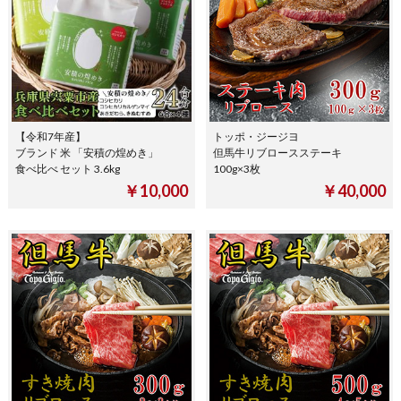
【令和7年産】
トッポ・ジージヨ
ブランド 米 「安積の煌めき」
但馬牛リブロースステーキ
食べ比べ セット 3.6kg
100g×3枚
￥10,000
￥40,000