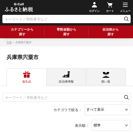
ログイン
カート
メニュー
カテゴリーから
寄附金額から
自治体から
探す
探す
探す
TOP
＞ 兵庫県宍粟市
兵庫県宍粟市
返礼品
自治体情報
使い道
カテゴリで絞る：
表示順：