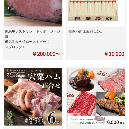
但馬牛レストラン トッポ・ジージ
揖保乃糸 上級品 1.2kg
ヨ
但馬牛炭火焼ローストビーフ
＜ブロック＞
￥200,000〜
￥10,000