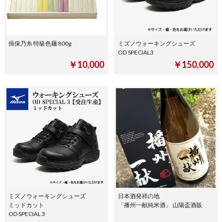
揖保乃糸 特級色麺 800g
ミズノウォーキングシューズ
OD SPECIAL3
￥10,000
￥150,000
ミズノウォーキングシューズ
日本酒発祥の地
ミッドカット
「播州一献純米酒」 山陽盃酒販
OD SPECIAL 3