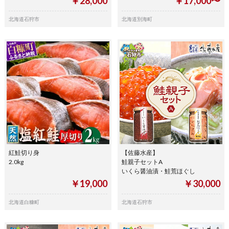
￥28,000
￥17,000〜
北海道石狩市
北海道別海町
紅鮭切り身
【佐藤水産】
2.0kg
鮭親子セットA
いくら醤油漬・鮭荒ほぐし
￥19,000
￥30,000
北海道白糠町
北海道石狩市