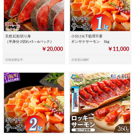
天然 紅鮭切り身
小分け&下処理不要
（半身分 2切れ×5～6パック）
ギンサケサーモン 1kg
￥20,000
￥11,000
北海道網走市
北海道白糠町