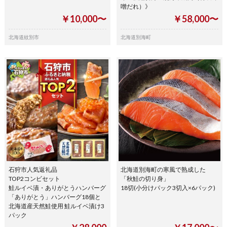
噌だれ）》
￥10,000〜
￥58,000〜
北海道紋別市
北海道別海町
石狩市人気返礼品
北海道別海町の寒風で熟成した
TOP2コンビセット
「秋鮭の切り身」
鮭ルイベ漬・ありがとうハンバーグ
18切(小分けパック3切入×6パック)
「ありがとう」ハンバーグ18個と
北海道産天然鮭使用 鮭ルイベ漬け3
パック