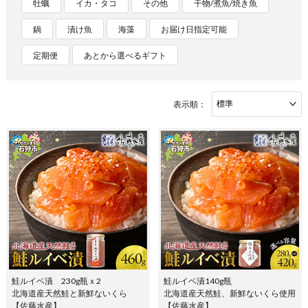
牡蠣
イカ・タコ
その他
干物/煮魚/焼き魚
鍋
漬け魚
海藻
お届け日指定可能
定期便
あとから選べるギフト
表示順：
鮭ルイベ漬 230g瓶ｘ2
鮭ルイベ漬140g瓶
北海道産天然鮭と新鮮ないくら
北海道産天然鮭、新鮮ないくら使用
【佐藤水産】
【佐藤水産】