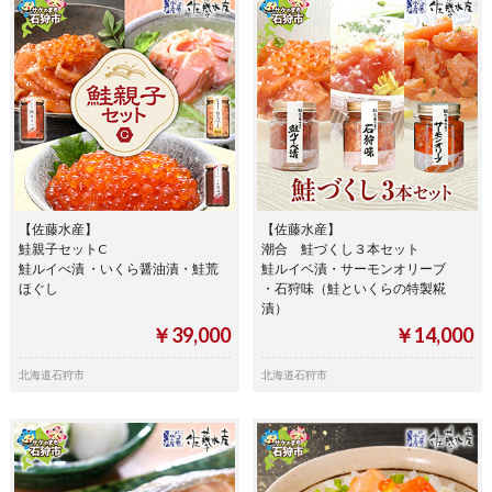
【佐藤水産】
【佐藤水産】
鮭親子セットC
潮合 鮭づくし３本セット
鮭ルイべ漬 ・いくら醤油漬・鮭荒
鮭ルイベ漬・サーモンオリーブ
ほぐし
・石狩味（鮭といくらの特製糀
漬）
￥39,000
￥14,000
北海道石狩市
北海道石狩市