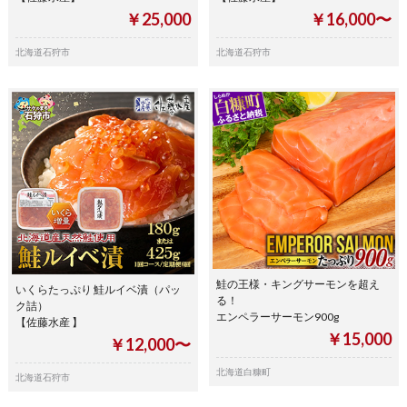
￥25,000
￥16,000〜
北海道石狩市
北海道石狩市
鮭の王様・キングサーモンを超え
いくらたっぷり 鮭ルイベ漬（パッ
る！
ク詰）
エンペラーサーモン900g
【佐藤水産 】
￥15,000
￥12,000〜
北海道白糠町
北海道石狩市