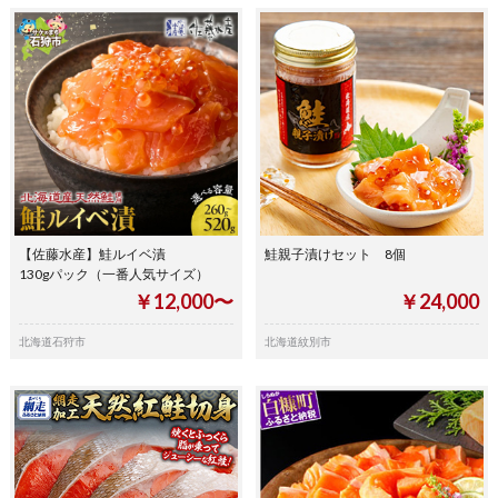
【佐藤水産】鮭ルイベ漬
鮭親子漬けセット 8個
130gパック（一番人気サイズ）
￥12,000〜
￥24,000
北海道石狩市
北海道紋別市