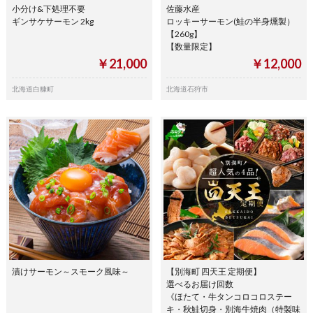
小分け&下処理不要
佐藤水産
ギンサケサーモン 2kg
ロッキーサーモン(鮭の半身燻製）
【260g】
【数量限定】
￥21,000
￥12,000
北海道白糠町
北海道石狩市
漬けサーモン～スモーク風味～
【別海町 四天王 定期便】
選べるお届け回数
《ほたて・牛タンコロコロステー
キ・秋鮭切身・別海牛焼肉（特製味