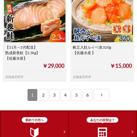
【11月～3月配送】
帆立入鮭ルイベ漬 320g
熟成新巻鮭【2.3kg】
【佐藤水産 】
【佐藤水産】
￥29,000
￥15,000
北海道石狩市
北海道石狩市
1
2
3
4
5
6
初めての方へ
あなたの目安は？