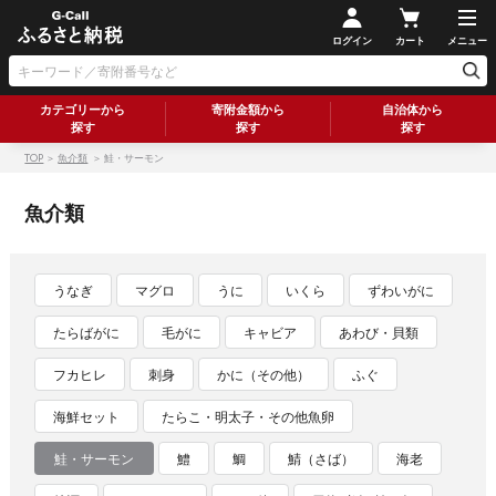
ログイン
カート
メニュー
カテゴリーから
寄附金額から
自治体から
探す
探す
探す
TOP
＞
魚介類
＞ 鮭・サーモン
魚介類
うなぎ
マグロ
うに
いくら
ずわいがに
たらばがに
毛がに
キャビア
あわび・貝類
フカヒレ
刺身
かに（その他）
ふぐ
海鮮セット
たらこ・明太子・その他魚卵
鮭・サーモン
鱧
鯛
鯖（さば）
海老