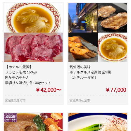
【ホテル一景閣】
気仙沼の美味
フカヒレ姿煮 160g&
ホテルグルメ定期便 全3回
国産牛の牛たん
【ホテル一景閣】
厚切り& 薄切り各100gセット
￥42,000〜
￥77,000
宮城県気仙沼市
宮城県気仙沼市