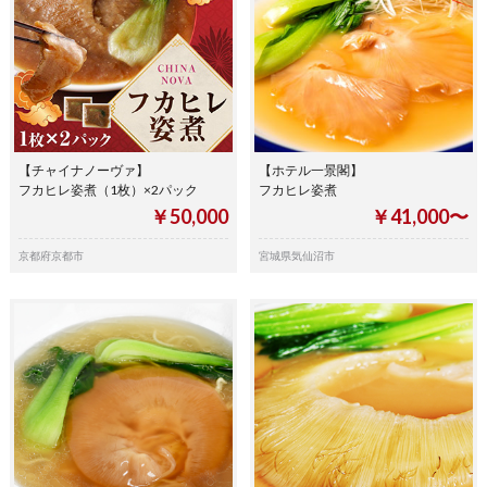
【チャイナノーヴァ】
【ホテル一景閣】
フカヒレ姿煮（1枚）×2パック
フカヒレ姿煮
￥50,000
￥41,000〜
京都府京都市
宮城県気仙沼市