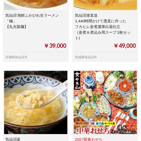
気仙沼 海鮮ふかひれ生ラーメン
気仙沼港直送
「極」
1,440時間かけて愚直に作った
【丸光製麺】
フカヒレ姿煮濃厚白湯仕立
（姿煮＆煮込み用スープ 2枚セッ
ト)
￥39,000
￥49,000
宮城県気仙沼市
宮城県気仙沼市
気仙沼産
2027新春おせち