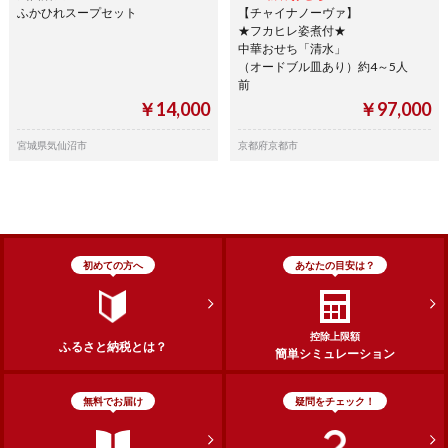
ふかひれスープセット
【チャイナノーヴァ】
★フカヒレ姿煮付★
中華おせち「清水」
（オードブル皿あり）約4～5人
前
￥14,000
￥97,000
宮城県気仙沼市
京都府京都市
初めての方へ
あなたの目安は？
控除上限額
ふるさと納税とは？
簡単シミュレーション
無料でお届け
疑問をチェック！