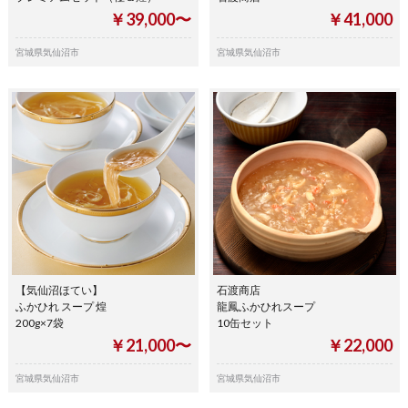
￥39,000〜
￥41,000
宮城県気仙沼市
宮城県気仙沼市
【気仙沼ほてい】
石渡商店
ふかひれ スープ 煌
龍鳳ふかひれスープ
200g×7袋
10缶セット
￥21,000〜
￥22,000
宮城県気仙沼市
宮城県気仙沼市