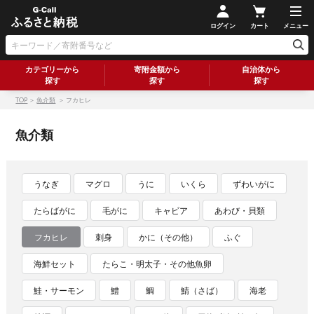
ログイン
カート
メニュー
カテゴリーから
寄附金額から
自治体から
探す
探す
探す
TOP
＞
魚介類
＞ フカヒレ
魚介類
うなぎ
マグロ
うに
いくら
ずわいがに
たらばがに
毛がに
キャビア
あわび・貝類
フカヒレ
刺身
かに（その他）
ふぐ
海鮮セット
たらこ・明太子・その他魚卵
鮭・サーモン
鱧
鯛
鯖（さば）
海老