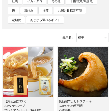
牡蠣
イカ・タコ
その他
干物/煮魚/焼き魚
鍋
漬け魚
海藻
お届け日指定可能
定期便
あとから選べるギフト
表示順：
【気仙沼ほてい】
気仙沼フカヒレステーキ
ふかひれスープ
ふかひれの専門店
プレミアムセット（極＆煌）
石渡商店