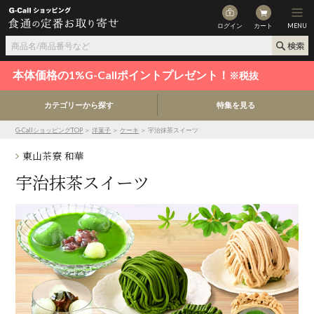
ログイン
カート
MENU
本体価格の1%G-Callポイントプレゼント！
※税抜
カテゴリーから探す
特集を見る
G-CallショッピングTOP
＞
洋菓子
＞
ケーキ
＞ 宇治抹茶スイーツ
東山茶寮 和華
宇治抹茶スイーツ