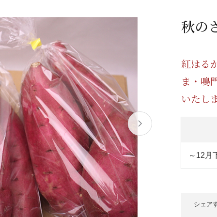
/ドリンク
ベビー
調味料
伝統工芸
乳製品/
事務用品
秋の
材
関連
ギフト
豊洲お取
紅はる
ま・鳴
いたし
～12月
シェア