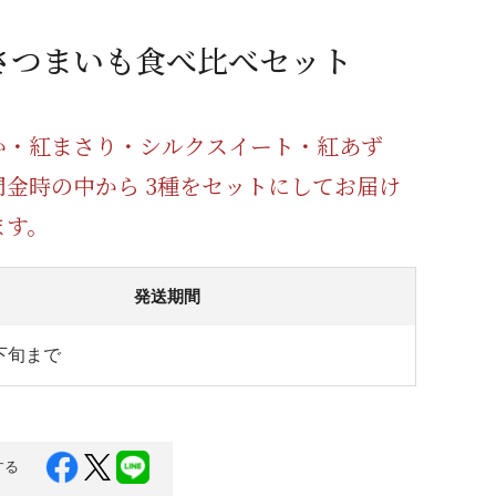
蜂蜜
パン
防災関連
さつまいも食べ比べセット
り寄せ
健康/美容
か・紅まさり・シルクスイート・紅あず
門金時の中から 3種をセットにしてお届け
ます。
発送期間
下旬まで
する