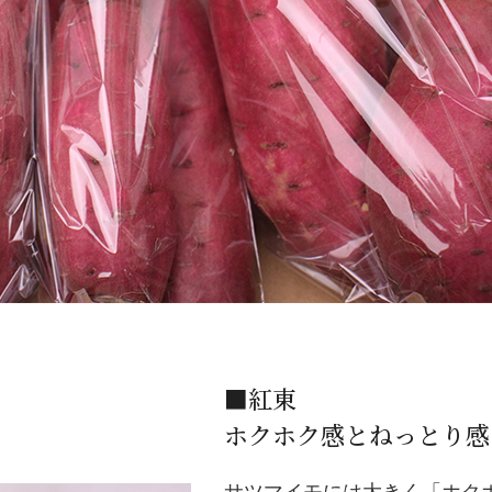
■紅東
ホクホク感とねっとり感
サツマイモには大きく「ホク