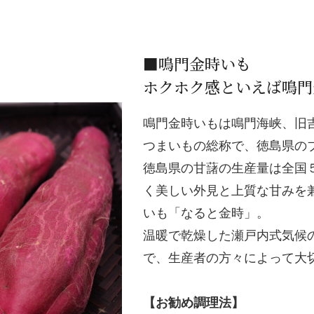
■鳴門金時いも
ホクホク感といえば鳴門
鳴門金時いもは鳴門海峡、旧
つまいもの総称で、徳島県の
徳島県の甘藷の生産量は全国
く美しい外見と上質な甘みを
いも「なると金時」。
温暖で乾燥した瀬戸内式気候
で、生産者の方々によって大
【お勧め調理法】