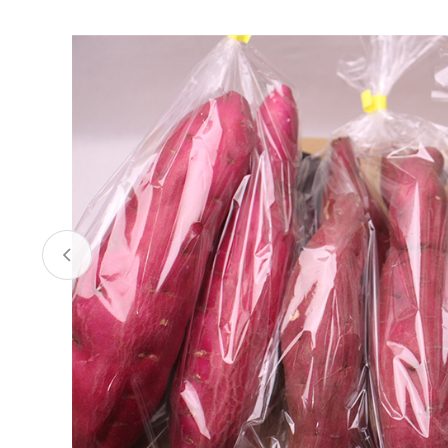
お酒
家電
珈琲/茶
キッズ
鍋
健康/美容
旬の食
ペット
産地検索