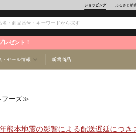
ショッピング
ふるさと納
ントプレゼント！
集・セール情報
新着商品
ルフーズ≫
文化
魚介類
ジュエリー
肉類
インテリ
ション
総菜
定期購読雑誌
麺類/つ
書籍
8年熊本地震の影響による配送遅延につき