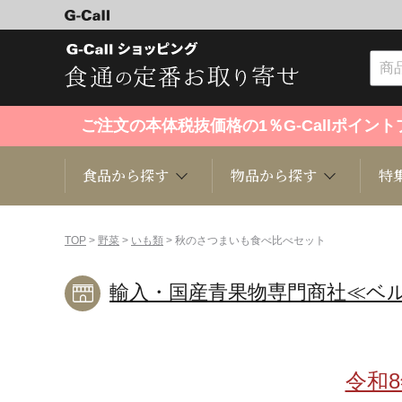
ご注文の本体税抜価格の1％G-Callポイ
食品から探す
物品から探す
特
食品から探す
物品から探す
特集・セール情報
TOP
>
野菜
>
いも類
> 秋のさつまいも食べ比べセット
輸入・国産青果物専門商社≪ベ
くだもの
趣味・雑貨
お米
芸能・
洋菓子
キッチン用品
和菓子
ファッ
令和