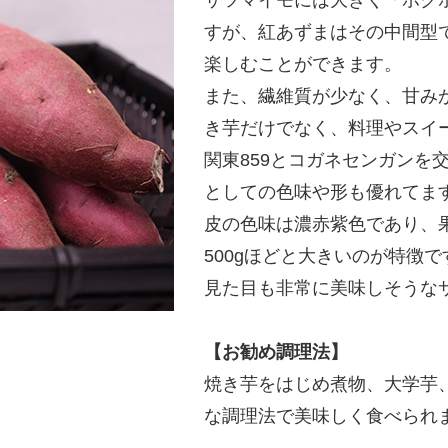
すが、紅あずまはその中間型
楽しむことができます。
また、繊維質が少なく、甘み
き芋だけでなく、料理やスイ
関東859とコガネセンガンを
としての色味や形も優れてま
皮の色味は濃赤紫色であり、果
500gほどと大きいのが特徴で
見た目も非常に美味しそうな
【お勧め調理法】
焼き芋をはじめ煮物、大学芋
な調理法で美味しく食べられ