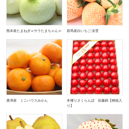
熊本産たまねぎ≪サラたまちゃん≫
群馬産白いちご 淡雪
唐津産 ミニハウスみかん
冬穫りさくらんぼ 佐藤錦【桐箱入
り】