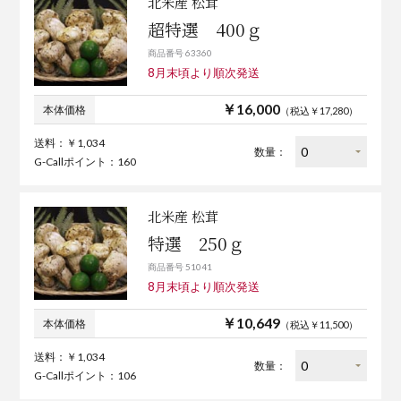
北米産 松茸
超特選 400ｇ
商品番号 63360
8月末頃より順次発送
￥16,000
本体価格
（税込￥17,280）
送料：￥1,034
数量：
G-Callポイント：160
北米産 松茸
特選 250ｇ
商品番号 51041
8月末頃より順次発送
￥10,649
本体価格
（税込￥11,500）
送料：￥1,034
数量：
G-Callポイント：106