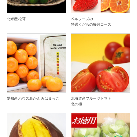
北米産 松茸
ベルフーズの
特選くだもの毎月コース
愛知産 ハウスみかん みはまっこ
北海道産フルーツトマト
北の極