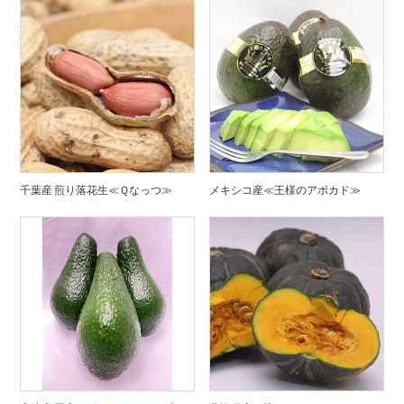
千葉産 煎り落花生≪Ｑなっつ≫
メキシコ産≪王様のアボカド≫