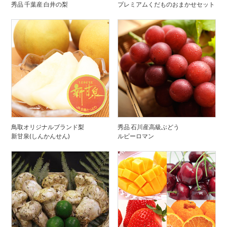
秀品 千葉産 白井の梨
プレミアムくだものおまかせセット
鳥取オリジナルブランド梨
秀品 石川産高級ぶどう
新甘泉(しんかんせん)
ルビーロマン