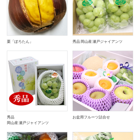
栗「ぽろたん」
秀品 岡山産 瀬戸ジャイアンツ
秀品
お盆用フルーツ詰合せ
岡山産 瀬戸ジャイアンツ