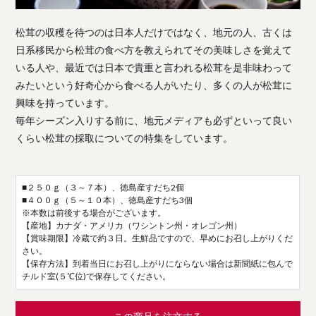
松茸の収穫を待つのは日本人だけではなく、地元の人、古くは
日系移民から松茸の食べ方を教えられてその美味しさを覚えて
いる人や、最近では日本で貴重と言われる松茸を是非味わって
みたいという好奇心から食べる人がいたり、多くの人が松茸に
興味を持っています。
毎年シーズン入りする前に、地元メディアも必ずといって良い
くらい松茸の採取についての特集をしています。
■２５０ｇ（３～７本）、徳島産すだち2個
■４００ｇ（５～１０本）、徳島産すだち3個
※本数は前後する場合がございます。
【産地】カナダ・アメリカ（ワシントン州・オレゴン州）
【賞味期限】冷蔵で約３日。生鮮品ですので、早めにお召し上がりくだ
さい。
【保存方法】到着当日にお召し上がりにならない場合は新聞紙に包んで
チルド室(５℃位)で保存してください。