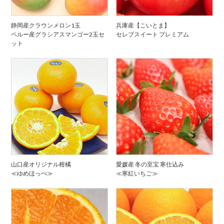
静岡産クラウンメロン1玉
兵庫産【こいとま】
ペルー産グラシアスマンゴー2玉セ
セレブスイート プレミアム
ット
山口産オリジナル柑橘
愛媛産 冬の至宝 寒仕込み
≪ゆめほっぺ≫
≪寒紅いちご≫