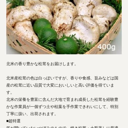
北米の香り豊かな松茸をお届けします。
北米産松茸の色は白っぽいですが、香りや食感、旨みなどは国
産の松茸に近い品質で大変においしいと高い評価を得ていま
す。
北米の栄養を豊富に含んだ大地で育まれ成長した松茸を経験豊
かな作業員が一個ずつ土や枯葉を手作業できれいにして、特別
丁寧に扱い、出荷されます。
■超特選
笠が開いていないつぼみのもので、焼き松茸・土瓶蒸しに最適