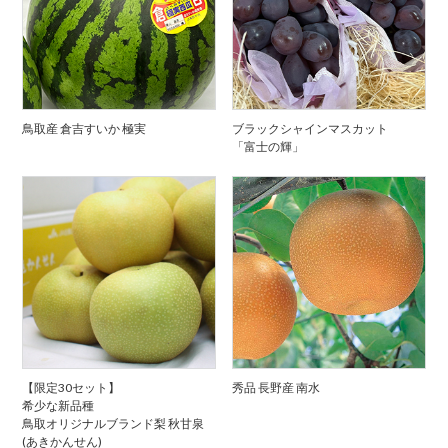
鳥取産 倉吉すいか 極実
ブラックシャインマスカット
「富士の輝」
【限定30セット】
秀品 長野産 南水
希少な新品種
鳥取オリジナルブランド梨 秋甘泉
(あきかんせん)