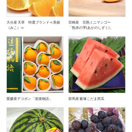
大分産 天草 特選ブランド≪美娘
宮崎産 完熟ミニマンゴー
（みこ）≫
「熟赤の雫(あかのしずく)」
愛媛産デコポン「道後物語」
群馬産 薮塚こだま西瓜