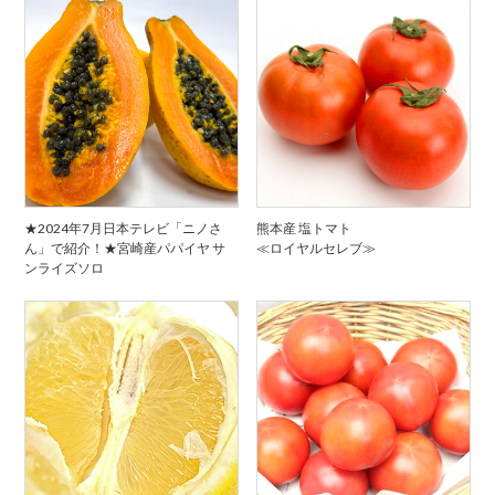
★2024年7月日本テレビ「ニノさ
熊本産 塩トマト
ん」で紹介！★宮崎産パパイヤ サ
≪ロイヤルセレブ≫
ンライズソロ