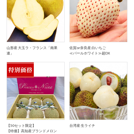
山形産 大玉ラ・フランス「南果
佐賀or奈良産 白いちご
連」
≪パールホワイト≫超DX
【50セット限定】
台湾産 生ライチ
【特価】高知産ブランドメロン