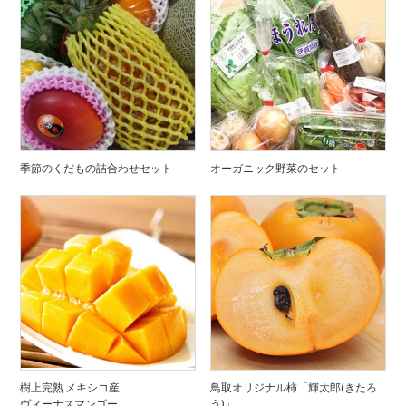
季節のくだもの詰合わせセット
オーガニック野菜のセット
樹上完熟 メキシコ産
鳥取オリジナル柿「輝太郎(きたろ
ヴィーナスマンゴー
う)」