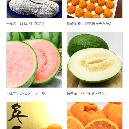
千葉産 はねだし 落花生
長崎産 樹上完熟味っ子みかん
小玉すいか ピノ・ガール
長崎産「パパイヤメロン」