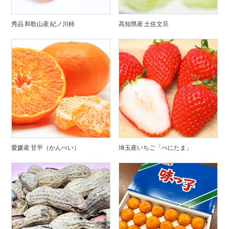
秀品 和歌山産 紀ノ川柿
高知県産 土佐文旦
愛媛産 甘平（かんぺい）
埼玉産いちご「べにたま」