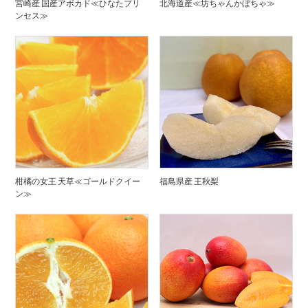
宮崎産 国産アボカド≪ひなたプリ
北海道産≪坊ちゃんかぼちゃ≫
ンセス≫
柑橘の女王 天草≪ゴールドクイー
福島県産 王秋梨
ン≫