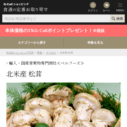
ログイン
カート
MENU
本体価格の1%G-Callポイントプレゼント！
※税抜
カテゴリーから探す
特集を見る
G-CallショッピングTOP
＞
野菜
＞
マツタケ
＞ 北米産 松茸
輸入・国産青果物専門商社≪ベルフーズ≫
北米産 松茸