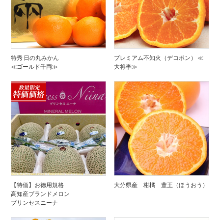
特秀 日の丸みかん
プレミアム不知火（デコポン） ≪
≪ゴールド千両≫
大将季≫
【特価】お徳用規格
大分県産 柑橘 豊王（ほうおう）
高知産ブランドメロン
プリンセスニーナ