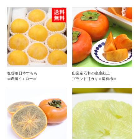
晩成種 日本すもも
山梨産 石和の皇室献上
≪峰満イエロー≫
ブランド甘ガキ≪富有柿≫