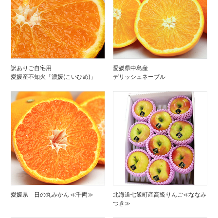
訳ありご自宅用
愛媛県中島産
愛媛産不知火「濃媛(こいひめ)」
デリッシュネーブル
愛媛県 日の丸みかん ≪千両≫
北海道七飯町産高級りんご≪ななみ
つき≫