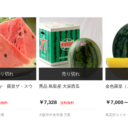
か 羅皇ザ・スウ
秀品 鳥取産 大栄西瓜
金色羅皇（
￥7,328
￥7,000
料無料
送料無料
万果
大阪市中央市場 万果
尾花沢スイカ