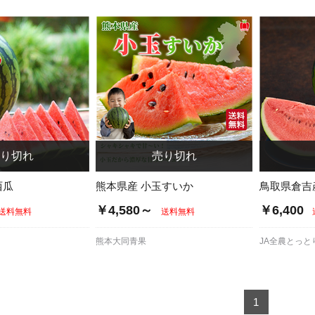
西瓜
熊本県産 小玉すいか
鳥取県倉吉
￥4,580～
￥6,400
送料無料
送料無料
熊本大同青果
JA全農とっと
1