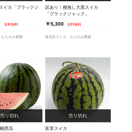
スイカ「ブラックジ
訳あり！種無し大黒スイカ
「ブラックジャック」
～
￥5,300
送料無料
送料無料
 むらかみ農園
尾花沢スイカ むらかみ農園
南幌西瓜
富里スイカ