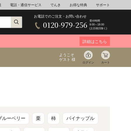
税
電話・通信サービス
でんき
お得な特典
サポート
お電話でのご注文・お問い合わせ
受付時間
0120-979-256
9:00～18:00
(土日祝日除く)
詳細はこちら
ようこそ
ゲスト 様
ログイン
カート
ア
野菜
花束ギフト
ゆ
ミネラルウォーター
音楽
ブルーベリー
栗
柿
パイナップル