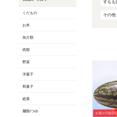
お酒
家電
珈琲/茶
キッズ
すもも(
くだもの
その他
鍋
健康/美容
旬の食
ペット
お米
産地検索
魚介類
肉類
野菜
洋菓子
和菓子
総菜
麺類/つゆ