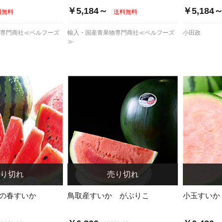
￥5,184～
￥5,184
料無料
送料無料
物専門商社≪ベルフーズ
輸入・国産青果物専門商社≪ベルフーズ
小田政
≫
木の春すいか
鳥取産すいか がぶりこ
小玉すいか