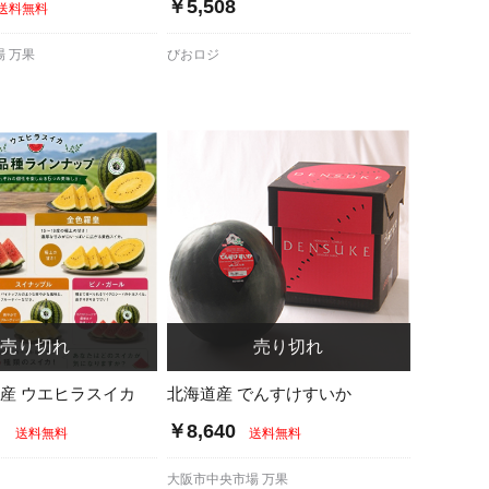
￥5,508
送料無料
 万果
びおロジ
野産 ウエヒラスイカ
北海道産 でんすけすいか
～
￥8,640
送料無料
送料無料
大阪市中央市場 万果