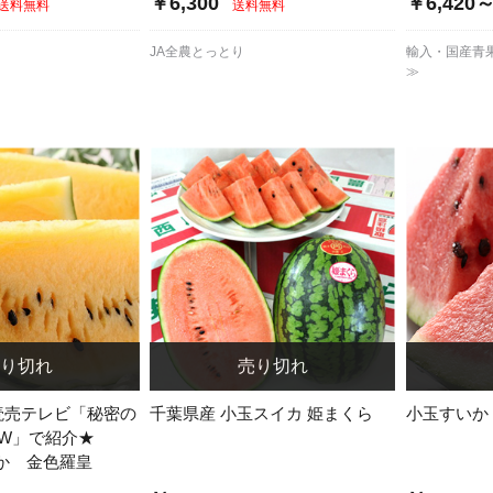
￥6,300
￥6,420
送料無料
送料無料
JA全農とっとり
輸入・国産青
≫
月読売テレビ「秘密の
千葉県産 小玉スイカ 姫まくら
小玉すいか
OW」で紹介★
か 金色羅皇