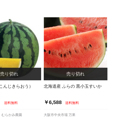
こんじきらおう）
北海道産 ふらの 黒小玉すいか
～
￥6,588
送料無料
送料無料
 むらかみ農園
大阪市中央市場 万果