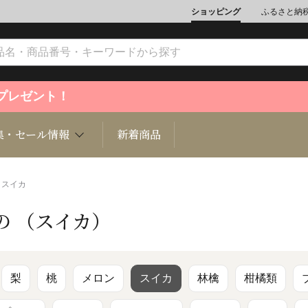
ショッピング
ふるさと納
ントプレゼント！
集・セール情報
新着商品
 スイカ
の （スイカ）
文化
魚介類
ジュエリー
肉類
インテリ
ション
総菜
定期購読雑誌
麺類/つ
書籍
梨
桃
メロン
スイカ
林檎
柑橘類