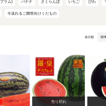
/ドリンク
ベビー
調味料
伝統工芸
乳製品/
事務用品
プラム)
バナナ
さくらんぼ
いちご
びわ
今送れるご贈答向けくだもの
材
関連
ギフト
豊洲お取
表示順