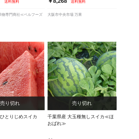
～
￥8,268
送料無料
送料無料
果物専門商社≪ベルフーズ
大阪市中央市場 万果
 ひとりじめスイカ
千葉県産 大玉種無しスイカ≪ほ
おばれ≫