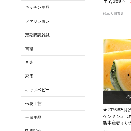
￥7,980～
キッチン用品
熊本大同青果
ファッション
定期購読雑誌
書籍
音楽
家電
キッズベビー
伝統工芸
★2026年5
ケンミンSH
事務用品
熊本産春すい