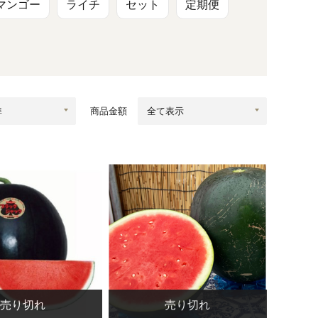
蜂蜜
パン
防災関連
マンゴー
ライチ
セット
定期便
り寄せ
健康/美容
商品金額