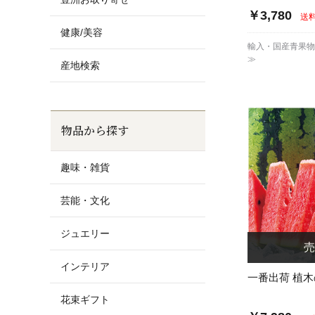
￥3,780
送
健康/美容
輸入・国産青果
≫
産地検索
物品から探す
趣味・雑貨
芸能・文化
ジュエリー
インテリア
一番出荷 植
花束ギフト