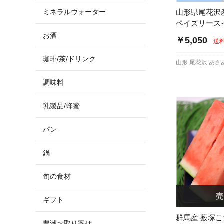
ミネラルウォーター
山形県尾花沢
ペイズリース
お酒
￥5,050
送
珈琲/茶/ドリンク
山形 尾花沢 あさ
調味料
乳製品/蜂蜜
パン
鍋
旬の食材
ギフト
群馬産 薮塚
豊洲お取り寄せ