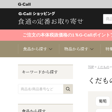
ご注文の本体税抜価格の1％G-Callポイ
食品から探す
物品から探す
特
食品から探す
物品から探す
特集・セール情報
TOP
>
くだもの
>
キーワードから探す
くだも
くだもの
趣味・雑貨
お米
芸能・
洋菓子
キッチン用品
和菓子
ファッ
葡萄
食品から探す