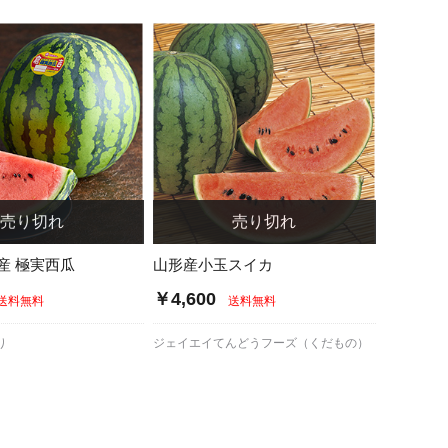
産 極実西瓜
山形産小玉スイカ
￥4,600
送料無料
送料無料
り
ジェイエイてんどうフーズ（くだもの）