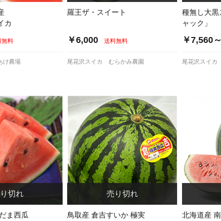
産
羅王ザ・スイート
種無し大黒
イカ
ャック」
￥6,000
￥7,560
料無料
送料無料
あけ農場
尾花沢スイカ むらかみ農園
尾花沢スイカ
こだま西瓜
鳥取産 倉吉すいか 極実
北海道産 