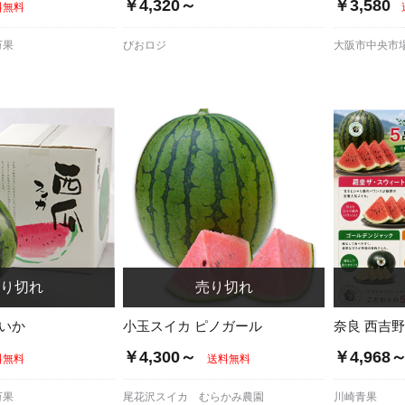
￥4,320～
￥3,580
料無料
万果
びおロジ
大阪市中央市場
すいか
小玉スイカ ピノガール
奈良 西吉
￥4,300～
￥4,968
料無料
送料無料
万果
尾花沢スイカ むらかみ農園
川崎青果