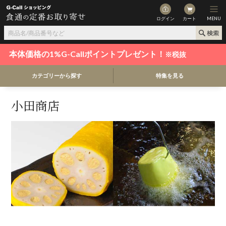
ログイン
カート
MENU
本体価格の1%G-Callポイントプレゼント！
※税抜
カテゴリーから探す
特集を見る
小田商店