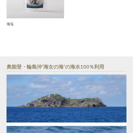
海塩
奥能登・輪島沖‘海女の海’の海水100％利用