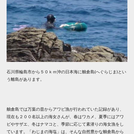
石川県輪島市から５０ｋｍ沖の日本海に舳倉島(へぐらじま)とい
う離島があります。
舳倉島では万葉の昔からアワビ漁が行われていた記録があり、
現在も２００名以上の海女さんが、春はワカメ、夏季にはアワ
ビやサザエ、冬はナマコと、季節に応じて素潜りの海女漁をし
ています。「わじまの海塩」は、そんな自然豊かな舳倉島から