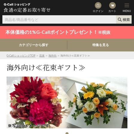
ログイン
カート
MENU
本体価格の1%G-Callポイントプレゼント！
※税抜
カテゴリーから探す
特集を見る
G-CallショッピングTOP
＞
花束
＞
海外向
＞ 海外向け≪花束ギフト≫
海外向け≪花束ギフト≫