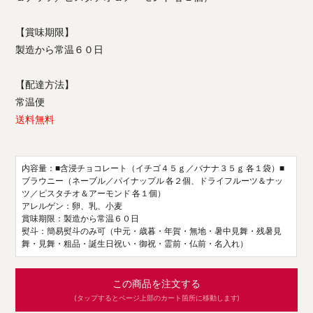
【賞味期限】
製造から常温６０日
【配達方法】
常温便
送料無料
内容量：■含浸チョコレート（イチゴ４５ｇ／バナナ３５ｇ 各１袋）■
ブラウニー（ネーブル／パイナップル 各２個、ドライフルーツ＆ナッ
ツ／ピスタチオ＆アーモンド 各１個）
アレルゲン：卵、乳、小麦
賞味期限：製造から常温６０日
熨斗：簡易熨斗のみ可（中元・歳暮・年賀・無地・暑中見舞・残暑見
舞・見舞・粗品・誕生日祝い・御祝・霊前・仏前・名入れ）
この商品を注文する
(タップするとページ上部のカート箇所に移動します)