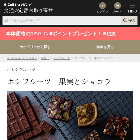
ログイン
カート
MENU
本体価格の1%G-Callポイントプレゼント！
※税抜
カテゴリーから探す
特集を見る
G-CallショッピングTOP
＞
洋菓子
＞
チョコレート
＞ ホシフルーツ 果実とショコラ
ホシフルーツ
ホシフルーツ 果実とショコラ