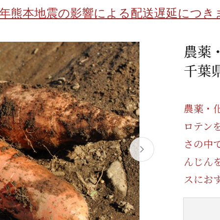
/ドリンク
ベビー
調味料
伝統工芸
乳製品/
事務用品
8年熊本地震の影響による配送遅延につき
材
関連
ギフト
豊洲お取
農薬
千葉
農薬・
ロテン
さの中
んじん
スにお