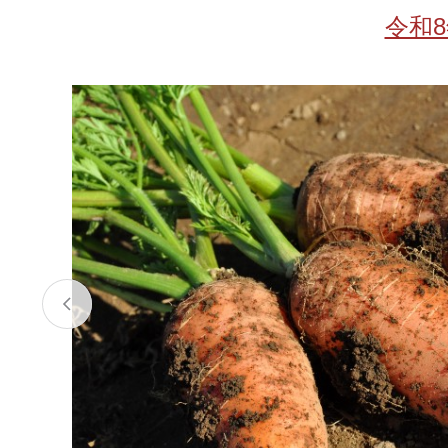
お酒
家電
珈琲/茶
キッズ
令和
鍋
健康/美容
旬の食
ペット
産地検索