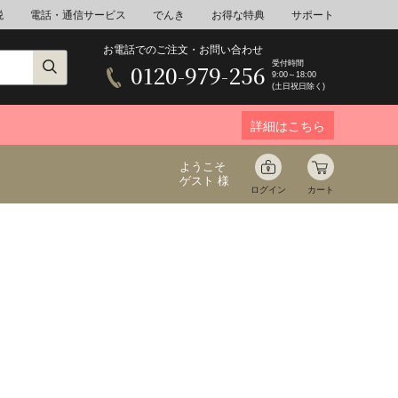
税
電話・通信サービス
でんき
お得な特典
サポート
お電話でのご注文・お問い合わせ
受付時間
0120-979-256
9:00～18:00
(土日祝日除く)
詳細はこちら
ようこそ
ゲスト 様
ログイン
カート
ア
野菜
花束ギフト
ゆ
ミネラルウォーター
音楽