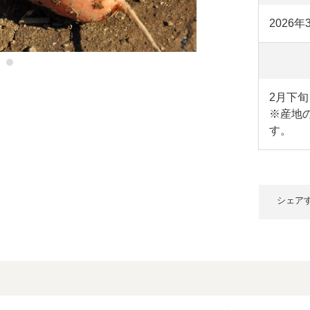
2026
2月下旬
※産地
す。
シェア