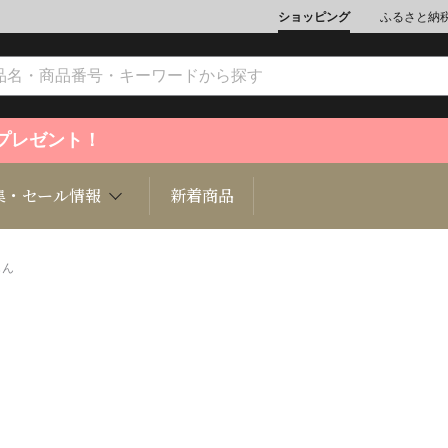
ショッピング
ふるさと納
ントプレゼント！
集・セール情報
新着商品
じん
文化
魚介類
ジュエリー
肉類
インテリ
ション
総菜
定期購読雑誌
麺類/つ
書籍