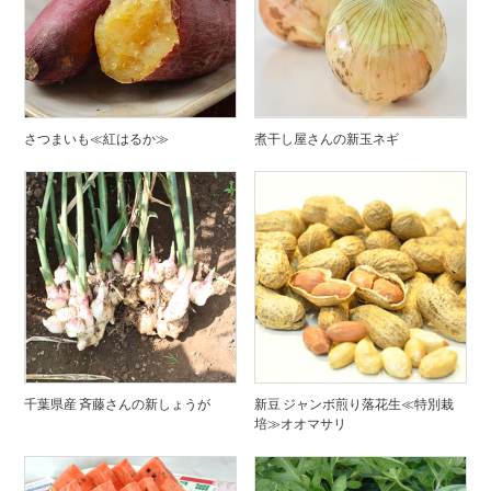
さつまいも≪紅はるか≫
煮干し屋さんの新玉ネギ
千葉県産 斉藤さんの新しょうが
新豆 ジャンボ煎り落花生≪特別栽
培≫オオマサリ