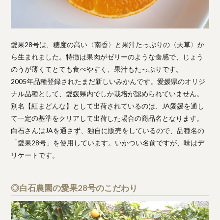
愛果28号は、糖度の高い〈南香〉と果汁たっぷりの〈天草〉か
ら生まれました。特徴は果肉がゼリーのような食感で、じょう
のうが薄くてとても食べやすく、果汁もたっぷりです。
2005年品種登録されたまだ新しいみかんです。愛媛県のオリジ
ナル品種として、愛媛県内でしか栽培が認められていません。
別名【紅まどんな】として出荷されているのは、JA愛媛を通し
て一定の基準をクリアして出荷した場合の商品名となります。
白石さんはJAを通さず、独自に販売をしているので、品種名の
「愛果28号」を使用しています。いかつい名前ですが、味はデ
リケートです。
◎白石農園の愛果28号のこだわり