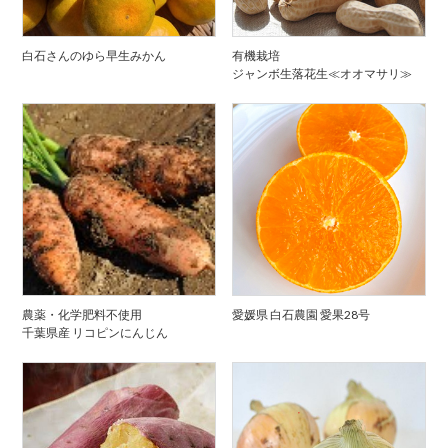
白石さんのゆら早生みかん
有機栽培
ジャンボ生落花生≪オオマサリ≫
農薬・化学肥料不使用
愛媛県 白石農園 愛果28号
千葉県産 リコピンにんじん