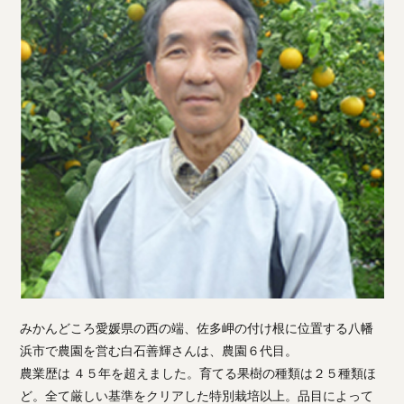
みかんどころ愛媛県の西の端、佐多岬の付け根に位置する八幡
浜市で農園を営む白石善輝さんは、農園６代目。
農業歴は ４５年を超えました。育てる果樹の種類は２５種類ほ
ど。全て厳しい基準をクリアした特別栽培以上。品目によって