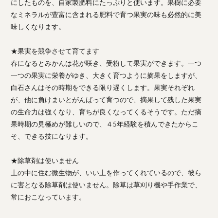
にしたものを、自家製肥料にたっぷりと使います。果樹に必要
なミネラルが豊富に含まれる肥料で育つ果実の味も必然的に美
味しくなります。
★果実を競争させて育てます
春になるとみかんは花が咲き、受粉して果実ができます。一つ
一つの果実に栄養がゆき、大きく育つように摘果をしますが、
白石さんはその時期をできる限り遅くします。果実それぞれ
が、他に負けまいとがんばって育つので、摘果して残した果実
の生命力は強くなり、育ちが良くなってくるそうです。ただ摘
果時期の見極めが難しいので、４5年経験を積んできたからこ
そ、できる技になります。
★除草剤は使いません
土の中に住む微生物が、いい土を作ってくれているので、彼ら
に害となる除草剤は使いません。除草は草刈り機や手作業で、
常におこなっています。