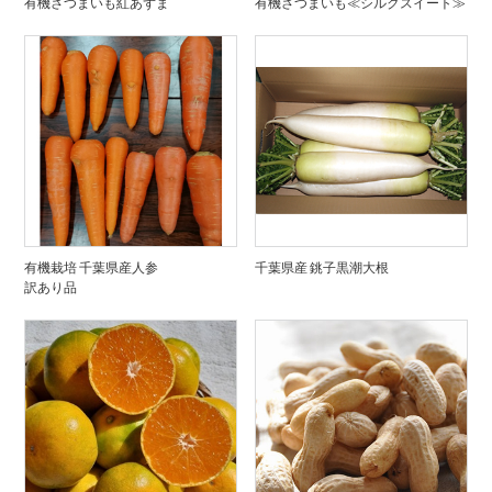
有機さつまいも紅あずま
有機さつまいも≪シルクスイート≫
有機栽培 千葉県産人参
千葉県産 銚子黒潮大根
訳あり品