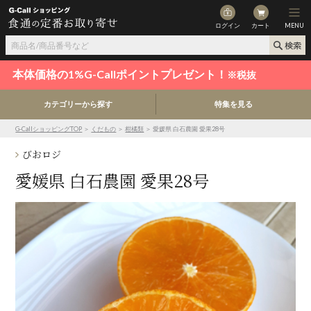
ログイン
カート
MENU
本体価格の1%G-Callポイントプレゼント！
※税抜
カテゴリーから探す
特集を見る
G-CallショッピングTOP
＞
くだもの
＞
柑橘類
＞ 愛媛県 白石農園 愛果28号
びおロジ
愛媛県 白石農園 愛果28号