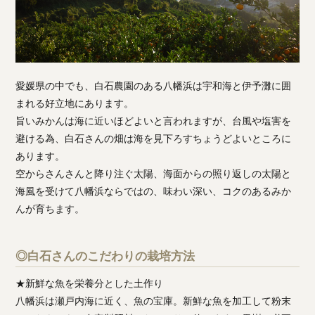
愛媛県の中でも、白石農園のある八幡浜は宇和海と伊予灘に囲
まれる好立地にあります。
旨いみかんは海に近いほどよいと言われますが、台風や塩害を
避ける為、白石さんの畑は海を見下ろすちょうどよいところに
あります。
空からさんさんと降り注ぐ太陽、海面からの照り返しの太陽と
海風を受けて八幡浜ならではの、味わい深い、コクのあるみか
んが育ちます。
◎白石さんのこだわりの栽培方法
★新鮮な魚を栄養分とした土作り
八幡浜は瀬戸内海に近く、魚の宝庫。新鮮な魚を加工して粉末