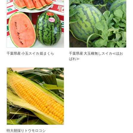
千葉県産 小玉スイカ 姫まくら
千葉県産 大玉種無しスイカ≪ほお
ばれ≫
特大朝採りトウモロコシ