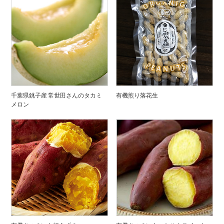
千葉県銚子産 常世田さんのタカミ
有機煎り落花生
メロン