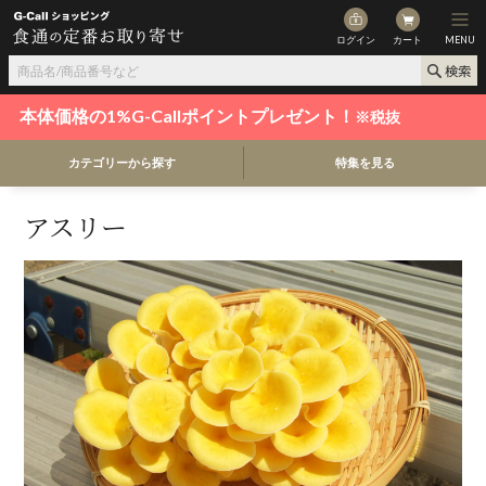
ログイン
カート
MENU
本体価格の1%G-Callポイントプレゼント！
※税抜
カテゴリーから探す
特集を見る
アスリー