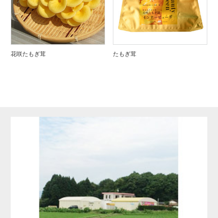
花咲たもぎ茸
たもぎ茸