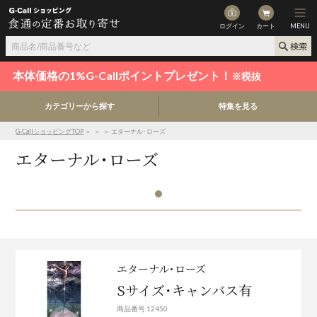
ログイン
カート
MENU
本体価格の1%G-Callポイントプレゼント！
※税抜
カテゴリーから探す
特集を見る
G-CallショッピングTOP
＞
＞
＞ エターナル･ローズ
エターナル･ローズ
エターナル･ローズ
Sサイズ･キャンバス有
商品番号 12450