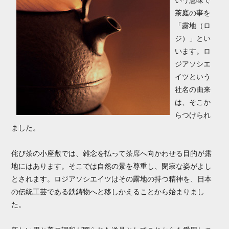
茶庭の事を
「露地（ロ
ジ）」とい
います。ロ
ジアソシエ
イツという
社名の由来
は、そこか
らつけられ
ました。
侘び茶の小座敷では、雑念を払って茶席へ向かわせる目的が露
地にはあります。そこでは自然の景を尊重し、閉寂な姿がよし
とされます。ロジアソシエイツはその露地の持つ精神を、日本
の伝統工芸である鉄鋳物へと移しかえることから始まりまし
た。