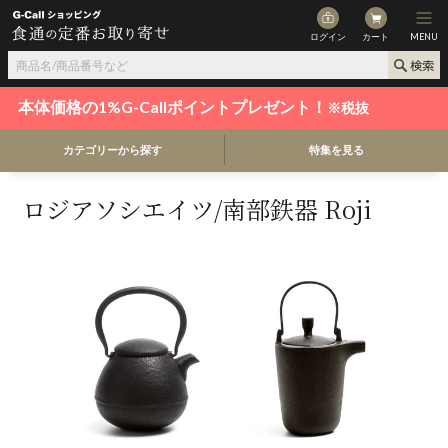
ログイン
カート
MENU
本体価格の1%G-Callポイントプレゼント！
※税抜
カテゴリーから探す
特集を見る
ロジアソシエイツ/南部鉄器 Roji