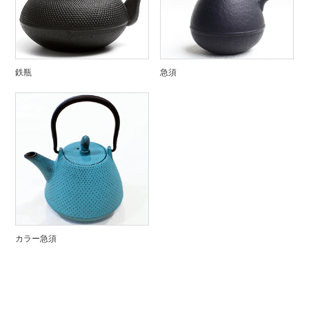
鉄瓶
急須
カラー急須