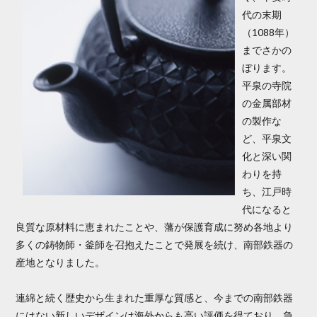
代の末期
（1088年）
までさかの
ぼります。
平泉の寺院
の金属部材
の製作な
ど、平泉文
化と深い関
わりを持
ち、江戸時
代になると
良質な原材料に恵まれたことや、藩が保護育成に努め各地より
多くの鋳物師・釜師を召抱えたことで発展を続け、南部鉄器の
産地となりました。
連綿と続く歴史から生まれた重厚な質感と、今までの南部鉄器
にはない新しいデザインは海外からも高い評価を得ており、急