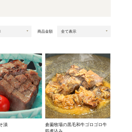
蜂蜜
パン
防災関連
り寄せ
健康/美容
商品金額
そ漬
倉薗牧場の黒毛和牛ゴロゴロ牛
筋煮込み