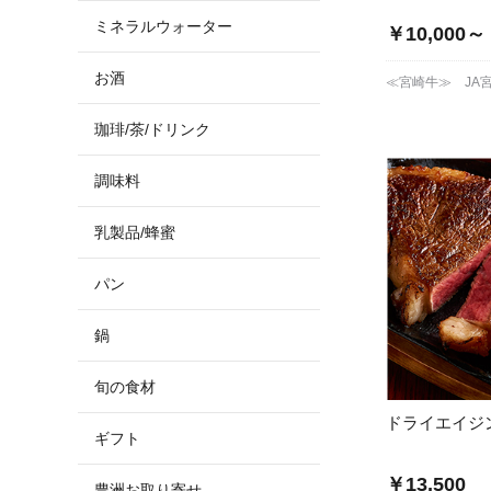
ミネラルウォーター
￥10,000～
お酒
≪宮崎牛≫ JA
珈琲/茶/ドリンク
調味料
乳製品/蜂蜜
パン
鍋
旬の食材
ドライエイジ
ギフト
￥13,500
豊洲お取り寄せ