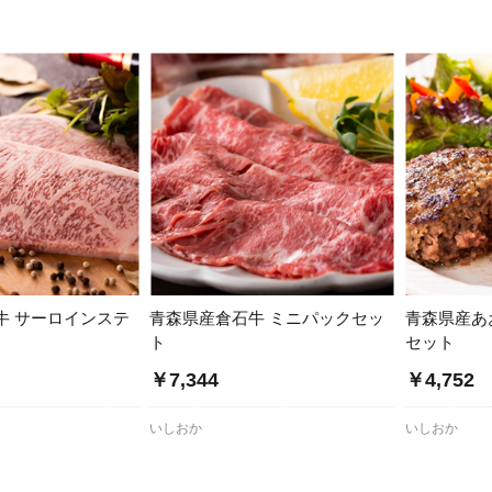
牛 サーロインステ
青森県産倉石牛 ミニパックセッ
青森県産あ
ト
セット
￥7,344
￥4,752
いしおか
いしおか