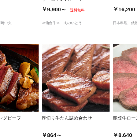
￥9,900～
￥16,200
送料無料
宮崎中央
≪仙台牛≫ 肉のいとう
日本料理 銭
ングビーフ
厚切り牛たん詰め合わせ
能登牛ロー
￥864～
￥8,640