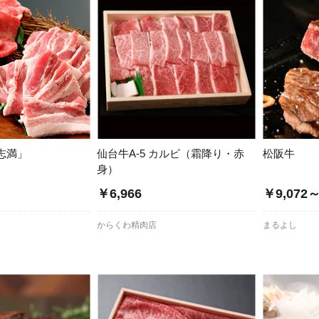
志満」
仙台牛A-5 カルビ（霜降り・赤
松阪牛
身）
￥6,966
￥9,072
」
からくわ精肉店
まるよし