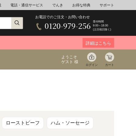
税
電話・通信サービス
でんき
お得な特典
サポート
お電話でのご注文・お問い合わせ
受付時間
0120-979-256
9:00～18:00
(土日祝日除く)
詳細はこちら
ようこそ
ゲスト 様
ログイン
カート
ア
野菜
花束ギフト
ゆ
ミネラルウォーター
音楽
ローストビーフ
ハム・ソーセージ