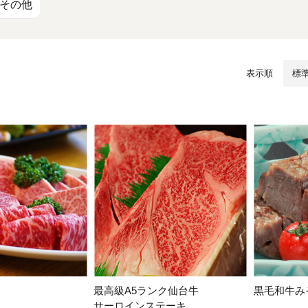
/ドリンク
ベビー
調味料
伝統工芸
乳製品/
事務用品
その他
材
関連
ギフト
豊洲お取
表示順
最高級A5ランク仙台牛
黒毛和牛み
サーロインステーキ