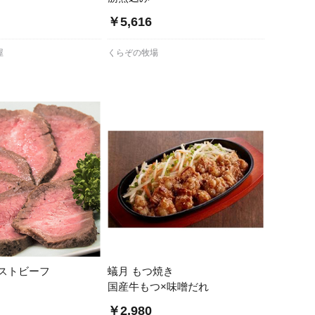
￥5,616
屋
くらぞの牧場
ストビーフ
蟻月 もつ焼き
国産牛もつ×味噌だれ
￥2,980