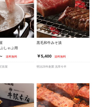
屋
黒毛和牛みそ漬
ゃぶしゃぶ用
0～
￥5,400
送料無料
送料無料
町辰屋
明治28年創業 浅草今半