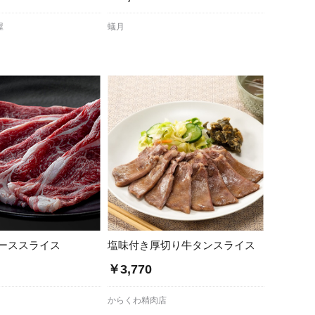
屋
蟻月
ーススライス
塩味付き厚切り牛タンスライス
￥3,770
からくわ精肉店