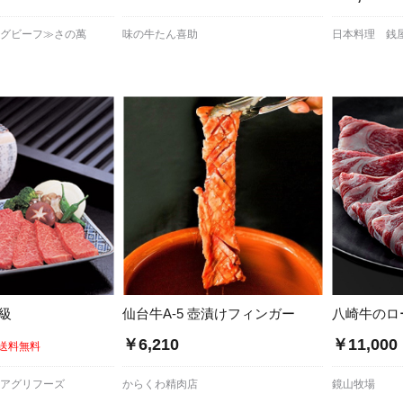
ングビーフ≫さの萬
味の牛たん喜助
日本料理 銭
級
仙台牛A-5 壺漬けフィンガー
八崎牛のロ
￥6,210
￥11,000
送料無料
阜アグリフーズ
からくわ精肉店
鏡山牧場