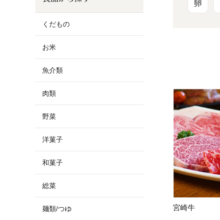
お酒
家電
珈琲/茶
キッズ
卵
くだもの
鍋
健康/美容
旬の食
ペット
お米
産地検索
魚介類
肉類
野菜
洋菓子
和菓子
総菜
宮崎牛
麺類/つゆ