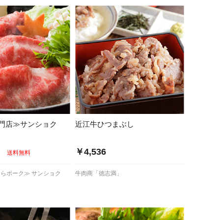
門店≫サンショク
近江牛ひつまぶし
～
￥4,536
送料無料
らポーク≫ サンショク
牛肉商「徳志満」