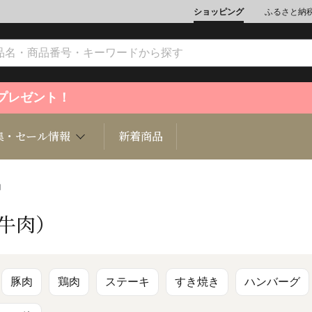
ショッピング
ふるさと納
ントプレゼント！
集・セール情報
新着商品
肉
（牛肉）
文化
魚介類
ジュエリー
肉類
インテリ
ション
総菜
定期購読雑誌
麺類/つ
書籍
豚肉
鶏肉
ステーキ
すき焼き
ハンバーグ