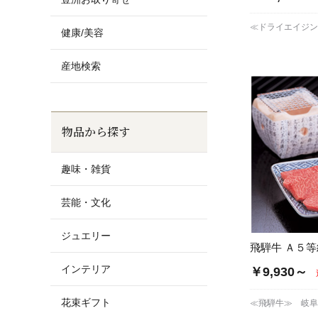
≪ドライエイジ
健康/美容
産地検索
物品から探す
趣味・雑貨
芸能・文化
ジュエリー
飛騨牛 Ａ５等
インテリア
￥9,930～
花束ギフト
≪飛騨牛≫ 岐