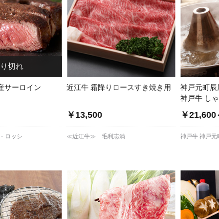
産サーロイン
近江牛 霜降りロースすき焼き用
神戸元町辰
神戸牛 し
￥13,500
￥21,60
ドン・ロッシ
≪近江牛≫ 毛利志満
神戸牛 神戸元