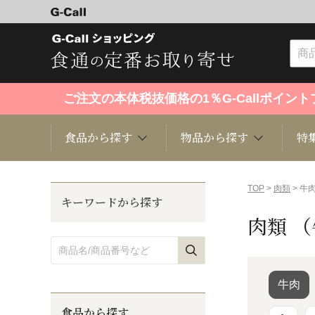
ご注文の本体税抜価格の1％G-Callポイ
食品から探す
物品から探す
特
食品から探す
物品から探す
特集・セール情報
TOP
>
肉類
> 牛
キーワードから探す
肉類 
くだもの
趣味・雑貨
お米
芸能・
洋菓子
キッチン用品
和菓子
ファッ
牛肉
食品から探す