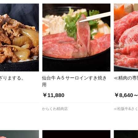
ざりまする。
仙台牛 A-5 サーロインすき焼き
≪精肉の専
用
￥11,880
￥8,640
からくわ精肉店
≪松阪牛&さく