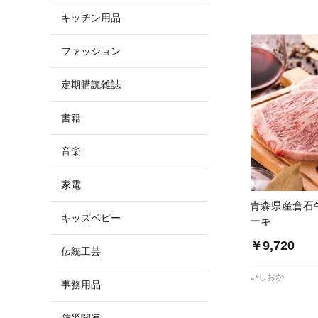
キッチン用品
ファッション
定期購読雑誌
書籍
音楽
家電
青森県産倉石
キッズベビー
ーキ
￥9,720
伝統工芸
いしおか
事務用品