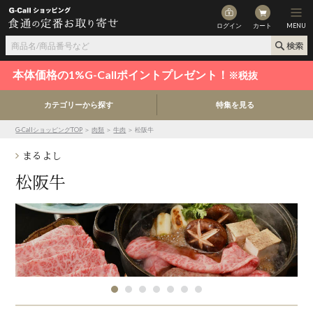
ログイン
カート
MENU
本体価格の1%G-Callポイントプレゼント！
※税抜
カテゴリーから探す
特集を見る
G-CallショッピングTOP
＞
肉類
＞
牛肉
＞ 松阪牛
まるよし
松阪牛