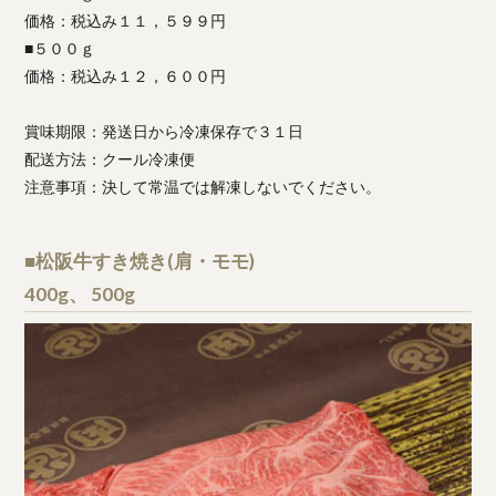
価格：税込み１１，５９９円
■５００ｇ
価格：税込み１２，６００円
賞味期限：発送日から冷凍保存で３１日
配送方法：クール冷凍便
注意事項：決して常温では解凍しないでください。
■松阪牛すき焼き(肩・モモ)
400g、 500g