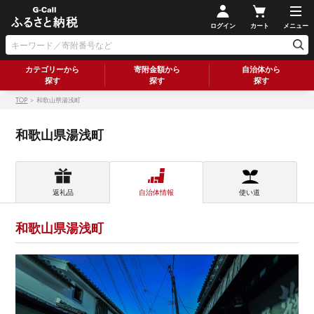
ログイン
カート
メニュー
カテゴリーから
寄附金額から
自治体から
探す
探す
探す
TOP
＞ 和歌山県湯浅町
和歌山県湯浅町
返礼品
自治体情報
使い道
和歌山県湯浅町