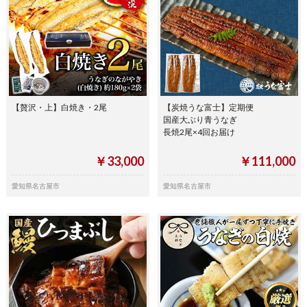
【贅沢・上】白焼き・2尾
【炭焼うな富士】定期便
国産大ぶり青うなぎ
長焼2尾×4回お届け
￥33,000
￥111,000
愛知県名古屋市
愛知県名古屋市