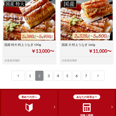
国産 特大 特上うなぎ 190g
国産 大 特上うなぎ 160g
￥13,000〜
￥11,000〜
北海道別海町
北海道別海町
1
2
3
4
5
6
7
初めての方へ
あなたの目安は？
控除上限額