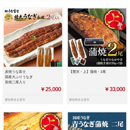
炭焼うな富士
【贅沢・上】蒲焼・2尾
国産大ぶりうなぎ
長焼二尾入り
￥25,000
￥33,000
愛知県名古屋市
愛知県名古屋市