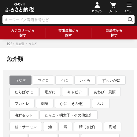
ログイン
カート
メニュー
カテゴリーから
寄附金額から
自治体から
探す
探す
探す
TOP
＞
魚介類
＞ うなぎ
魚介類
うなぎ
マグロ
うに
いくら
ずわいがに
たらばがに
毛がに
キャビア
あわび・貝類
フカヒレ
刺身
かに（その他）
ふぐ
海鮮セット
たらこ・明太子・その他魚卵
鮭・サーモン
鱧
鯛
鯖（さば）
海老