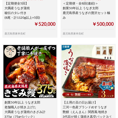
【定期便全5回】
＜定期便・全8回(連続)＞
大隅産うなぎ蒲焼
創業50年以上 うなぎ太郎
秘伝のタレ付き
鹿児島県産うなぎの贅沢セット極
(8尾・計1120g以上×5回)
み
￥520,000
￥500,000
鹿児島県東串良町
鹿児島県東串良町
創業50年以上 うなぎ太郎
【土用の丑の日お届け】
老舗職人が焼き上げた
三河一色産ブランドめすうなぎ
大隅産うなぎ蒲焼のきざみ計
艶鰻（えんまん）関西風 地焼き
375g（75g×5パック）
3代目が焼く蒲焼き真空パック 3パ