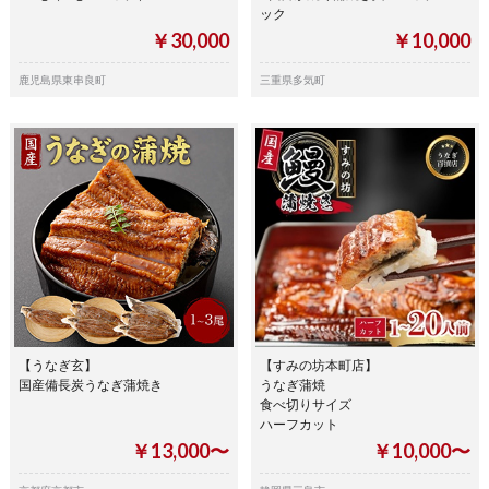
ック
￥30,000
￥10,000
鹿児島県東串良町
三重県多気町
【うなぎ玄】
【すみの坊本町店】
国産備長炭うなぎ蒲焼き
うなぎ蒲焼
食べ切りサイズ
ハーフカット
￥13,000〜
￥10,000〜