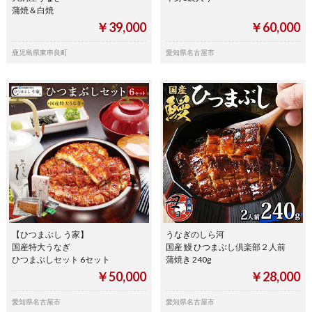
蒲焼＆白焼
￥39,000
￥60,000
鹿児島県東串良町
愛知県名古屋市
【ひつまぶし う家】
うなぎのしら河
国産特大うなぎ
国産 鰻 ひつまぶし倶楽部２人前
ひつまぶしセット 6セット
蒲焼き 240g
￥50,000
￥28,000
愛知県名古屋市
愛知県名古屋市