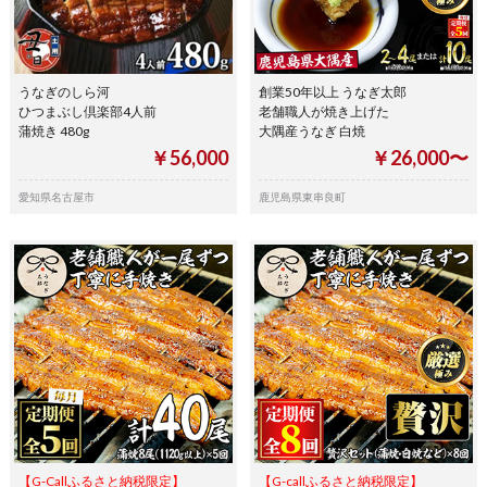
うなぎのしら河
創業50年以上 うなぎ太郎
ひつまぶし倶楽部4人前
老舗職人が焼き上げた
蒲焼き 480g
大隅産うなぎ 白焼
￥56,000
￥26,000〜
愛知県名古屋市
鹿児島県東串良町
【G-Callふるさと納税限定】
【G-callふるさと納税限定】