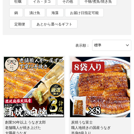
牡蠣
イカ・タコ
その他
干物/煮魚/焼き魚
鍋
漬け魚
海藻
お届け日指定可能
定期便
あとから選べるギフト
表示順：
創業50年以上 うなぎ太郎
炭焼うな富士
老舗職人が焼き上げた
職人地焼きの国産うなぎ
大隅産うなぎ
半身8袋入り