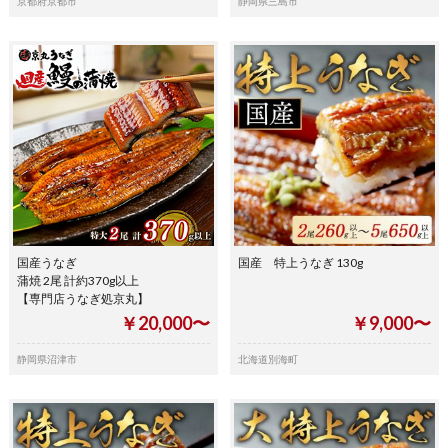
京都府京都市
静岡県三島市
国産うなぎ
国産 特上うなぎ 130g
蒲焼 2尾 計約370g以上
【専門店うなぎ処京丸】
￥20,000〜
￥9,000〜
静岡県沼津市
北海道別海町